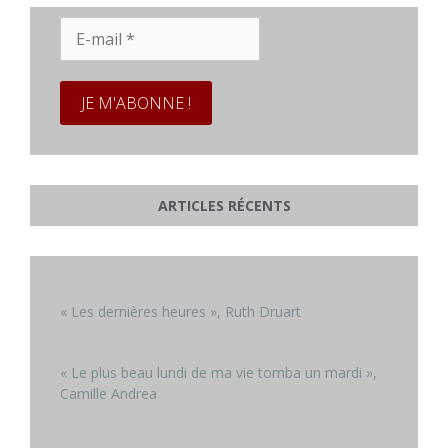
E-
mail
*
ARTICLES RÉCENTS
« Les dernières heures », Ruth Druart
« Le plus beau lundi de ma vie tomba un mardi »,
Camille Andrea