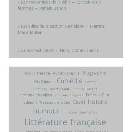
« Les insoumises de la bible – 12 destins de
femmes », Patrick Banon
« Les Filles de la section Caméléon », Martine
Marie Muller
« La domestication », Nuno Gomes Garcia
Biographie
Apollo Théâtre
Autobiographie
Comédie
City Editions
Drame
Editions Cherche Midi
Editions Dacres
Editions Plon
Editions de Fallois
Editions les indés
Histoire
Essai
Editions Presses de la Cité
humour
Imitation
Journaliste
Littérature française