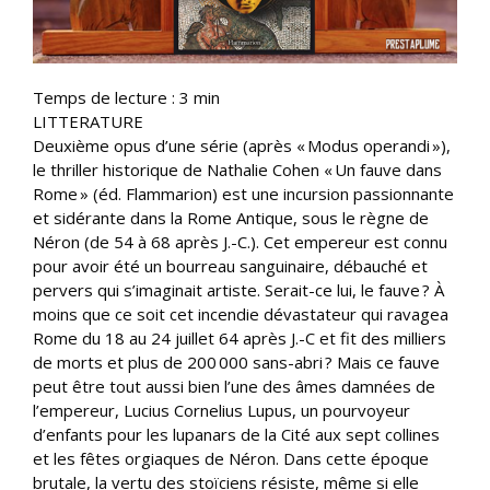
Temps de lecture :
3
min
LITTERATURE
Deuxième opus d’une série (après « Modus operandi »),
le thriller historique de Nathalie Cohen « Un fauve dans
Rome » (éd. Flammarion) est une incursion passionnante
et sidérante dans la Rome Antique, sous le règne de
Néron (de 54 à 68 après J.-C.). Cet empereur est connu
pour avoir été un bourreau sanguinaire, débauché et
pervers qui s’imaginait artiste. Serait-ce lui, le fauve ? À
moins que ce soit cet incendie dévastateur qui ravagea
Rome du 18 au 24 juillet 64 après J.-C et fit des milliers
de morts et plus de 200 000 sans-abri ? Mais ce fauve
peut être tout aussi bien l’une des âmes damnées de
l’empereur, Lucius Cornelius Lupus, un pourvoyeur
d’enfants pour les lupanars de la Cité aux sept collines
et les fêtes orgiaques de Néron. Dans cette époque
brutale, la vertu des stoïciens résiste, même si elle