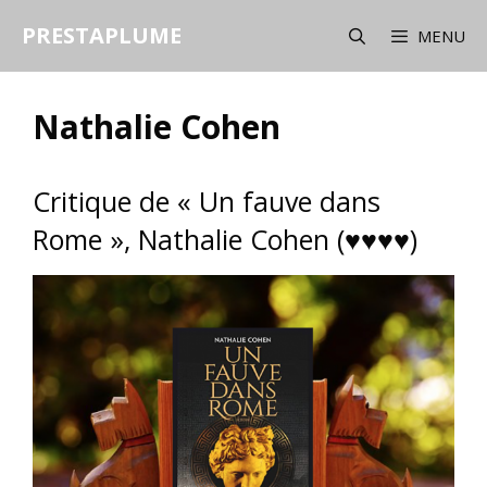
Aller
PRESTAPLUME
au
MENU
contenu
Nathalie Cohen
Critique de « Un fauve dans
Rome », Nathalie Cohen (♥♥♥♥)