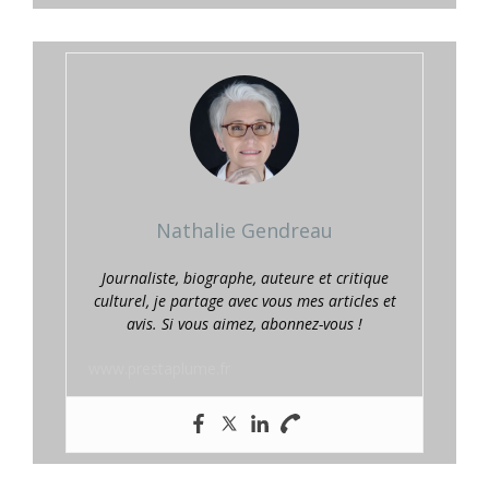
Nathalie Gendreau
Journaliste, biographe, auteure et critique
culturel, je partage avec vous mes articles et
avis. Si vous aimez, abonnez-vous !
www.prestaplume.fr