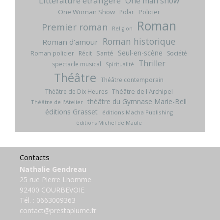
Littérature étrangère
One man show
One Woman Show
Policier
Polar
Roman
Premier roman
Religion
Roman historique
Roman d'amour
Seul-en-scène
Roman policier
Santé
Récit
Société
Thriller
spectacle musical
Spiritualité
Théâtre
Théâtre contemporain
Théâtre de l'Archipel
Théâtre de Dix Heures
théâtre du Gymnase Marie-Bell
Théâtre de l'Atelier
éditions Grasset
éditions Macha Publishing
éditions Michel de Maule
Contacts
Nathalie Gendreau
25 rue Pierre Lhomme
92400 COURBEVOIE
Tél. :
0663009363
contact@prestaplume.fr