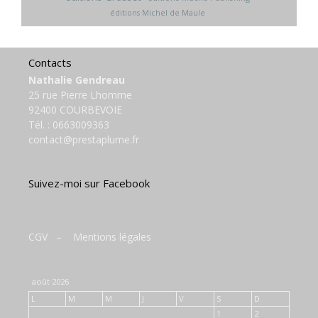
éditions Michel de Maule
Contacts
Nathalie Gendreau
25 rue Pierre Lhomme
92400 COURBEVOIE
Tél. :
0663009363
contact@prestaplume.fr
Suivez-moi sur Facebook
CGV
–
Mentions légales
août 2026
L
M
M
J
V
S
D
1
2