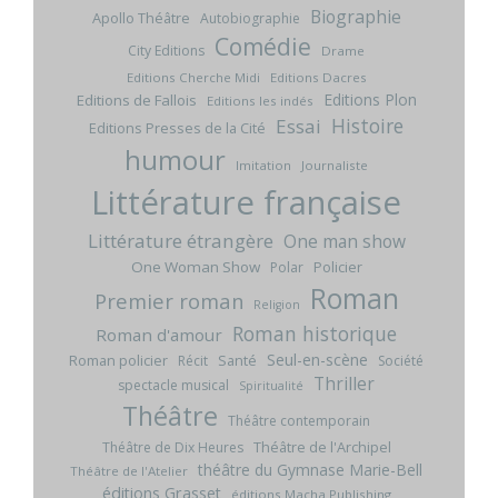
Biographie
Apollo Théâtre
Autobiographie
Comédie
City Editions
Drame
Editions Cherche Midi
Editions Dacres
Editions Plon
Editions de Fallois
Editions les indés
Histoire
Essai
Editions Presses de la Cité
humour
Imitation
Journaliste
Littérature française
Littérature étrangère
One man show
One Woman Show
Policier
Polar
Roman
Premier roman
Religion
Roman historique
Roman d'amour
Seul-en-scène
Roman policier
Santé
Récit
Société
Thriller
spectacle musical
Spiritualité
Théâtre
Théâtre contemporain
Théâtre de l'Archipel
Théâtre de Dix Heures
théâtre du Gymnase Marie-Bell
Théâtre de l'Atelier
éditions Grasset
éditions Macha Publishing