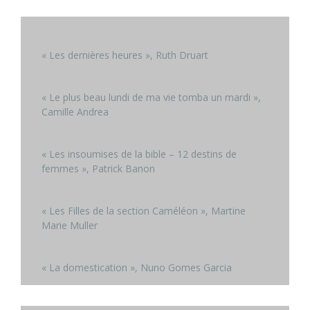
« Les dernières heures », Ruth Druart
« Le plus beau lundi de ma vie tomba un mardi »,
Camille Andrea
« Les insoumises de la bible – 12 destins de
femmes », Patrick Banon
« Les Filles de la section Caméléon », Martine
Marie Muller
« La domestication », Nuno Gomes Garcia