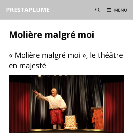
Aller
PRESTAPLUME
au
MENU
contenu
Molière malgré moi
« Molière malgré moi », le théâtre
en majesté