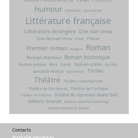
Editions Presses de la Cité
humour
Imitation
Journaliste
Littérature française
Littérature étrangère
One man show
One Woman Show
Policier
Polar
Roman
Premier roman
Religion
Roman historique
Roman d'amour
Seul-en-scène
Roman policier
Santé
Récit
Société
Thriller
spectacle musical
Spiritualité
Théâtre
Théâtre contemporain
Théâtre de l'Archipel
Théâtre de Dix Heures
théâtre du Gymnase Marie-Bell
Théâtre de l'Atelier
éditions Grasset
éditions Macha Publishing
éditions Michel de Maule
Contacts
Nathalie Gendreau