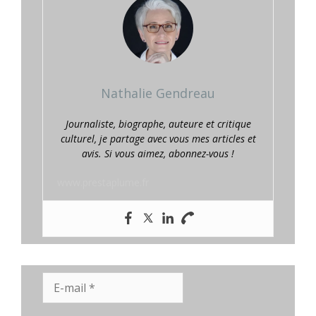
Nathalie Gendreau
Journaliste, biographe, auteure et critique
culturel, je partage avec vous mes articles et
avis. Si vous aimez, abonnez-vous !
www.prestaplume.fr
E-
mail
*