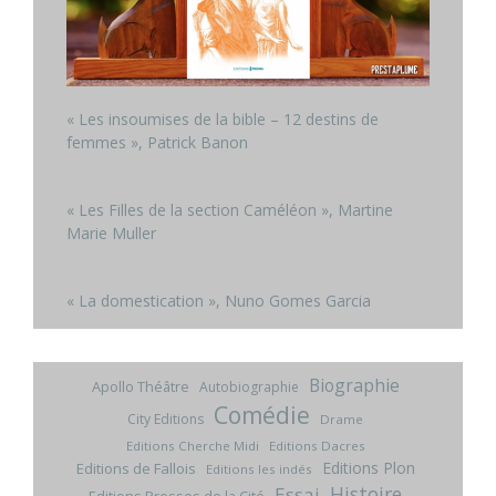
« Les insoumises de la bible – 12 destins de
femmes », Patrick Banon
« Les Filles de la section Caméléon », Martine
Marie Muller
« La domestication », Nuno Gomes Garcia
Biographie
Apollo Théâtre
Autobiographie
Comédie
City Editions
Drame
Editions Cherche Midi
Editions Dacres
Editions Plon
Editions de Fallois
Editions les indés
Histoire
Essai