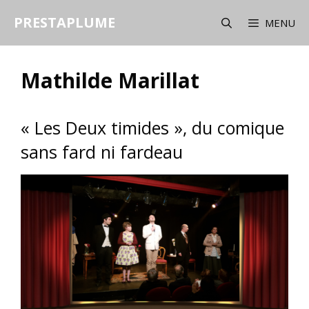
Aller
PRESTAPLUME
au
MENU
contenu
Mathilde Marillat
« Les Deux timides », du comique
sans fard ni fardeau