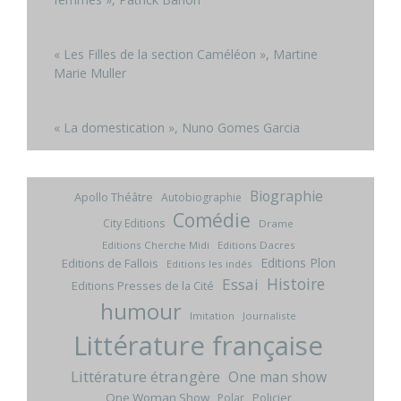
« Les Filles de la section Caméléon », Martine
Marie Muller
« La domestication », Nuno Gomes Garcia
Biographie
Apollo Théâtre
Autobiographie
Comédie
City Editions
Drame
Editions Cherche Midi
Editions Dacres
Editions Plon
Editions de Fallois
Editions les indés
Histoire
Essai
Editions Presses de la Cité
humour
Imitation
Journaliste
Littérature française
Littérature étrangère
One man show
One Woman Show
Policier
Polar