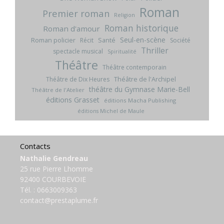
Roman
Premier roman
Religion
Roman historique
Roman d'amour
Seul-en-scène
Roman policier
Santé
Récit
Société
Thriller
spectacle musical
Spiritualité
Théâtre
Théâtre contemporain
Théâtre de l'Archipel
Théâtre de Dix Heures
théâtre du Gymnase Marie-Bell
Théâtre de l'Atelier
éditions Grasset
éditions Macha Publishing
éditions Michel de Maule
Contacts
Nathalie Gendreau
25 rue Pierre Lhomme
92400 COURBEVOIE
Tél. :
0663009363
contact@prestaplume.fr