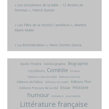
« Les insoumises de la bible – 12 destins de
femmes », Patrick Banon
« Les Filles de la section Caméléon », Martine
Marie Muller
« La domestication », Nuno Gomes Garcia
Biographie
Apollo Théâtre
Autobiographie
Comédie
City Editions
Drame
Editions Cherche Midi
Editions Dacres
Editions Plon
Editions de Fallois
Editions les indés
Histoire
Essai
Editions Presses de la Cité
humour
Imitation
Journaliste
Littérature française