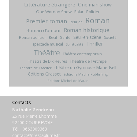
Littérature étrangère
One man show
One Woman Show
Policier
Polar
Roman
Premier roman
Religion
Roman historique
Roman d'amour
Seul-en-scène
Roman policier
Santé
Récit
Société
Thriller
spectacle musical
Spiritualité
Théâtre
Théâtre contemporain
Théâtre de l'Archipel
Théâtre de Dix Heures
théâtre du Gymnase Marie-Bell
Théâtre de l'Atelier
éditions Grasset
éditions Macha Publishing
éditions Michel de Maule
Contacts
Nathalie Gendreau
25 rue Pierre Lhomme
92400 COURBEVOIE
Tél. :
0663009363
contact@prestaplume.fr