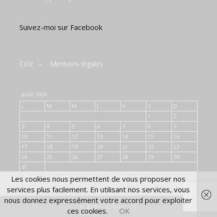
Suivez-moi sur Facebook
CGV
–
Mentions légales
août 2026
L
M
M
J
V
S
D
1
2
3
4
5
6
7
8
9
10
11
12
13
14
15
16
17
18
19
20
21
22
23
24
25
26
27
28
29
30
31
Les cookies nous permettent de vous proposer nos
« Juil
services plus facilement. En utilisant nos services, vous
nous donnez expressément votre accord pour exploiter
© 2026
PRESTAPLUME
ces cookies.
OK