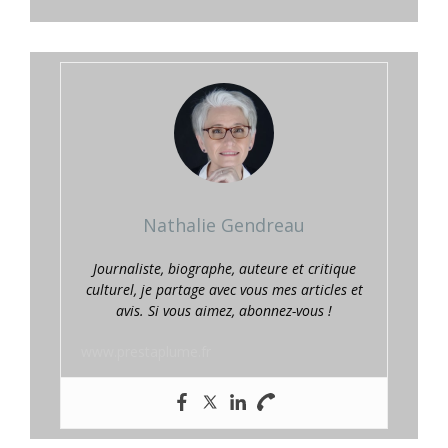
Nathalie Gendreau
Journaliste, biographe, auteure et critique
culturel, je partage avec vous mes articles et
avis. Si vous aimez, abonnez-vous !
www.prestaplume.fr