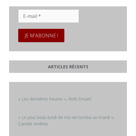
E-
mail
*
ARTICLES RÉCENTS
« Les dernières heures », Ruth Druart
« Le plus beau lundi de ma vie tomba un mardi »,
Camille Andrea