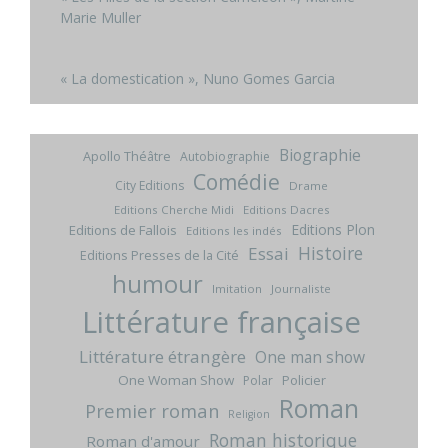
Marie Muller
« La domestication », Nuno Gomes Garcia
Biographie
Apollo Théâtre
Autobiographie
Comédie
City Editions
Drame
Editions Cherche Midi
Editions Dacres
Editions Plon
Editions de Fallois
Editions les indés
Histoire
Essai
Editions Presses de la Cité
humour
Imitation
Journaliste
Littérature française
Littérature étrangère
One man show
One Woman Show
Policier
Polar
Roman
Premier roman
Religion
Roman historique
Roman d'amour