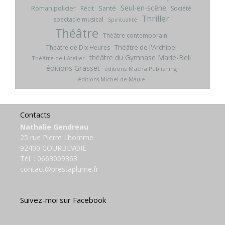
Seul-en-scène
Roman policier
Santé
Récit
Société
Thriller
spectacle musical
Spiritualité
Théâtre
Théâtre contemporain
Théâtre de l'Archipel
Théâtre de Dix Heures
théâtre du Gymnase Marie-Bell
Théâtre de l'Atelier
éditions Grasset
éditions Macha Publishing
éditions Michel de Maule
Contacts
Nathalie Gendreau
25 rue Pierre Lhomme
92400 COURBEVOIE
Tél. :
0663009363
contact@prestaplume.fr
Suivez-moi sur Facebook