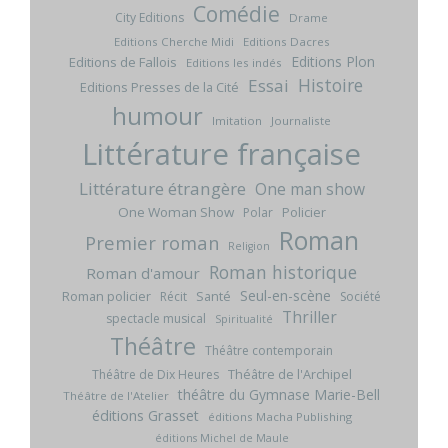
Comédie
City Editions
Drame
Editions Cherche Midi
Editions Dacres
Editions Plon
Editions de Fallois
Editions les indés
Histoire
Essai
Editions Presses de la Cité
humour
Imitation
Journaliste
Littérature française
Littérature étrangère
One man show
One Woman Show
Policier
Polar
Roman
Premier roman
Religion
Roman historique
Roman d'amour
Seul-en-scène
Roman policier
Santé
Récit
Société
Thriller
spectacle musical
Spiritualité
Théâtre
Théâtre contemporain
Théâtre de l'Archipel
Théâtre de Dix Heures
théâtre du Gymnase Marie-Bell
Théâtre de l'Atelier
éditions Grasset
éditions Macha Publishing
éditions Michel de Maule