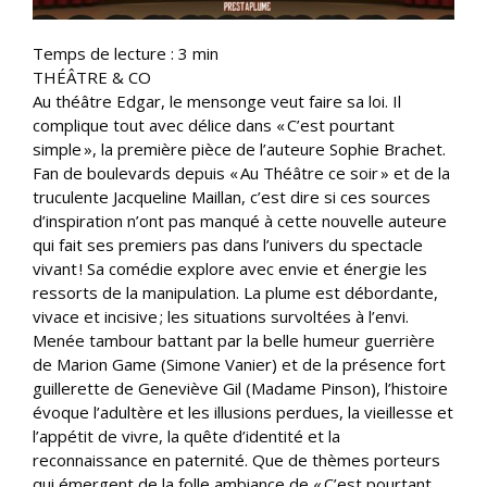
Temps de lecture :
3
min
THÉÂTRE & CO
Au théâtre Edgar, le mensonge veut faire sa loi. Il
complique tout avec délice dans « C’est pourtant
simple », la première pièce de l’auteure Sophie Brachet.
Fan de boulevards depuis « Au Théâtre ce soir » et de la
truculente Jacqueline Maillan, c’est dire si ces sources
d’inspiration n’ont pas manqué à cette nouvelle auteure
qui fait ses premiers pas dans l’univers du spectacle
vivant ! Sa comédie explore avec envie et énergie les
ressorts de la manipulation. La plume est débordante,
vivace et incisive ; les situations survoltées à l’envi.
Menée tambour battant par la belle humeur guerrière
de Marion Game (Simone Vanier) et de la présence fort
guillerette de Geneviève Gil (Madame Pinson), l’histoire
évoque l’adultère et les illusions perdues, la vieillesse et
l’appétit de vivre, la quête d’identité et la
reconnaissance en paternité. Que de thèmes porteurs
qui émergent de la folle ambiance de « C’est pourtant