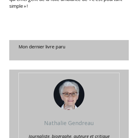
simple » !
Mon dernier livre paru
Nathalie Gendreau
Journaliste, biographe, auteure et critique