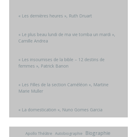
« Les dernières heures », Ruth Druart
« Le plus beau lundi de ma vie tomba un mardi »,
Camille Andrea
« Les insoumises de la bible – 12 destins de
femmes », Patrick Banon
« Les Filles de la section Caméléon », Martine
Marie Muller
« La domestication », Nuno Gomes Garcia
Biographie
Apollo Théâtre
Autobiographie