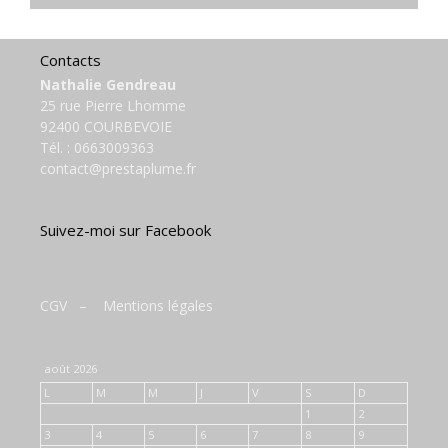
Contacts
Nathalie Gendreau
25 rue Pierre Lhomme
92400 COURBEVOIE
Tél. :
0663009363
contact@prestaplume.fr
Suivez-moi sur Facebook
CGV
–
Mentions légales
août 2026
L
M
M
J
V
S
D
1
2
3
4
5
6
7
8
9