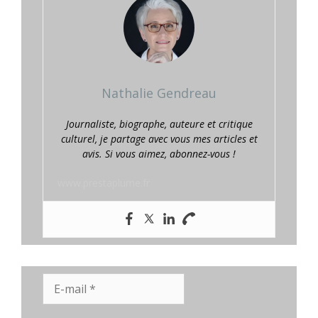
Nathalie Gendreau
Journaliste, biographe, auteure et critique
culturel, je partage avec vous mes articles et
avis. Si vous aimez, abonnez-vous !
www.prestaplume.fr
E-
mail
*