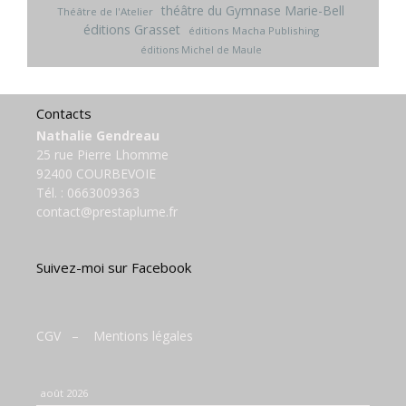
théâtre du Gymnase Marie-Bell
Théâtre de l'Atelier
éditions Grasset
éditions Macha Publishing
éditions Michel de Maule
Contacts
Nathalie Gendreau
25 rue Pierre Lhomme
92400 COURBEVOIE
Tél. :
0663009363
contact@prestaplume.fr
Suivez-moi sur Facebook
CGV
–
Mentions légales
août 2026