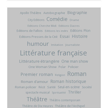
Biographie
Apollo Théâtre
Autobiographie
Comédie
City Editions
Drame
Editions Cherche Midi
Editions Dacres
Editions Plon
Editions de Fallois
Editions les indés
Histoire
Essai
Editions Presses de la Cité
humour
Imitation
Journaliste
Littérature française
Littérature étrangère
One man show
One Woman Show
Policier
Polar
Roman
Premier roman
Religion
Roman historique
Roman d'amour
Seul-en-scène
Roman policier
Santé
Récit
Société
Thriller
spectacle musical
Spiritualité
Théâtre
Théâtre contemporain
Théâtre de l'Archipel
Théâtre de Dix Heures