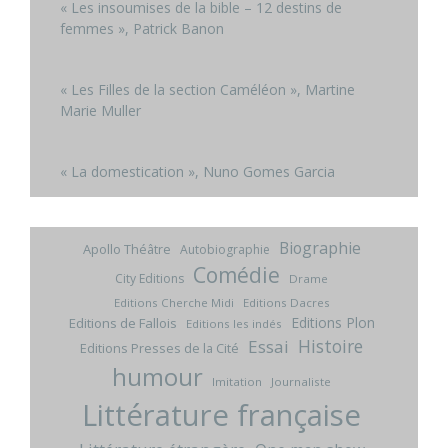
« Les insoumises de la bible – 12 destins de
femmes », Patrick Banon
« Les Filles de la section Caméléon », Martine
Marie Muller
« La domestication », Nuno Gomes Garcia
Biographie
Apollo Théâtre
Autobiographie
Comédie
City Editions
Drame
Editions Cherche Midi
Editions Dacres
Editions Plon
Editions de Fallois
Editions les indés
Histoire
Essai
Editions Presses de la Cité
humour
Imitation
Journaliste
Littérature française