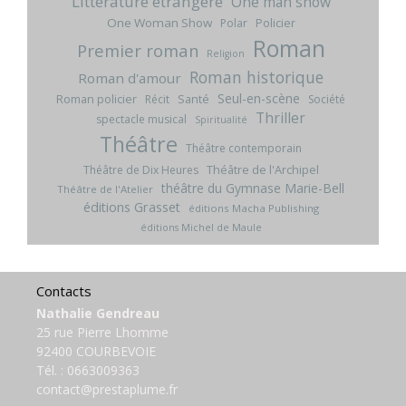
Littérature étrangère
One man show
One Woman Show
Policier
Polar
Roman
Premier roman
Religion
Roman historique
Roman d'amour
Seul-en-scène
Roman policier
Santé
Récit
Société
Thriller
spectacle musical
Spiritualité
Théâtre
Théâtre contemporain
Théâtre de l'Archipel
Théâtre de Dix Heures
théâtre du Gymnase Marie-Bell
Théâtre de l'Atelier
éditions Grasset
éditions Macha Publishing
éditions Michel de Maule
Contacts
Nathalie Gendreau
25 rue Pierre Lhomme
92400 COURBEVOIE
Tél. :
0663009363
contact@prestaplume.fr