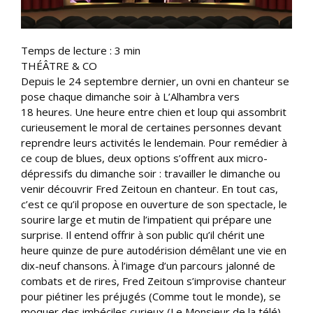
Temps de lecture :
3
min
THÉÂTRE & CO
Depuis le 24 septembre dernier, un ovni en chanteur se
pose chaque dimanche soir à L’Alhambra vers
18 heures. Une heure entre chien et loup qui assombrit
curieusement le moral de certaines personnes devant
reprendre leurs activités le lendemain. Pour remédier à
ce coup de blues, deux options s’offrent aux micro-
dépressifs du dimanche soir : travailler le dimanche ou
venir découvrir Fred Zeitoun en chanteur. En tout cas,
c’est ce qu’il propose en ouverture de son spectacle, le
sourire large et mutin de l’impatient qui prépare une
surprise. Il entend offrir à son public qu’il chérit une
heure quinze de pure autodérision démêlant une vie en
dix-neuf chansons. À l’image d’un parcours jalonné de
combats et de rires, Fred Zeitoun s’improvise chanteur
pour piétiner les préjugés (Comme tout le monde), se
moquer des imbéciles curieux (Le Monsieur de la télé),