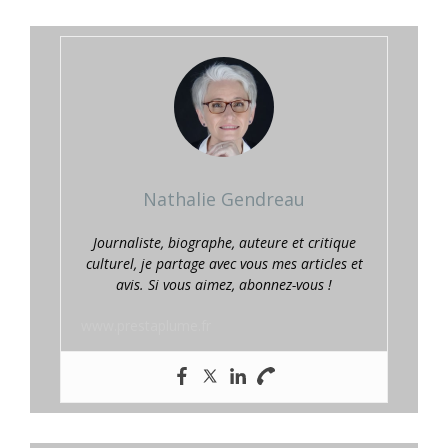
Nathalie Gendreau
Journaliste, biographe, auteure et critique
culturel, je partage avec vous mes articles et
avis. Si vous aimez, abonnez-vous !
www.prestaplume.fr