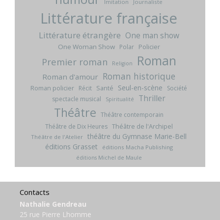
Imitation
Journaliste
Littérature française
Littérature étrangère
One man show
One Woman Show
Policier
Polar
Roman
Premier roman
Religion
Roman historique
Roman d'amour
Seul-en-scène
Roman policier
Santé
Récit
Société
Thriller
spectacle musical
Spiritualité
Théâtre
Théâtre contemporain
Théâtre de l'Archipel
Théâtre de Dix Heures
théâtre du Gymnase Marie-Bell
Théâtre de l'Atelier
éditions Grasset
éditions Macha Publishing
éditions Michel de Maule
Contacts
Nathalie Gendreau
25 rue Pierre Lhomme