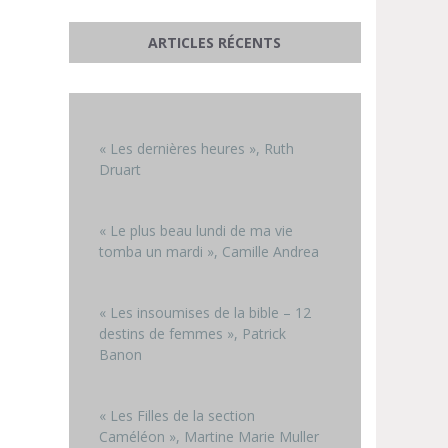
ARTICLES RÉCENTS
« Les dernières heures », Ruth
Druart
« Le plus beau lundi de ma vie
tomba un mardi », Camille Andrea
« Les insoumises de la bible – 12
destins de femmes », Patrick
Banon
« Les Filles de la section
Caméléon », Martine Marie Muller