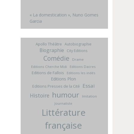
« La domestication », Nuno Gomes
Garcia
Apollo Théâtre
Autobiographie
Biographie
City Editions
Comédie
Drame
Editions Cherche Midi
Editions Dacres
Editions de Fallois
Editions les indés
Editions Plon
Essai
Editions Presses de la Cité
humour
Histoire
Imitation
Journaliste
Littérature
française