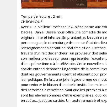
Temps de lecture :
2
min
CHRONIQUE
Avec « Le Meilleur Professeur », pièce parue aux édi
Dacres, Daniel Besse nous offre une comédie de m
originale, fine et intense. Empruntant au bestiaire se
personnages, le dramaturge dresse un état des lie
l’enseignement sidérant de réalisme et de justesse
travers d’un fait déclencheur : un proviseur doit séle
son meilleur professeur pour représenter l’excellenc
d’un « prime time » à la télévision. Cette nouvelle sat
sociale entend dénoncer l’ingérence de la communic
dont les gouvernements usent et abusent pour pro
leur politique. En fait, une jolie façade ornée de mot
pour redorer le blason d’une belle institution malme
des réformes à répétition. Sauf que les premiers à e
sont les élèves sommés d’être exemplaires, quoi qu’i
en coûte… jusqu’au suicide. Un texte ramassé et expl