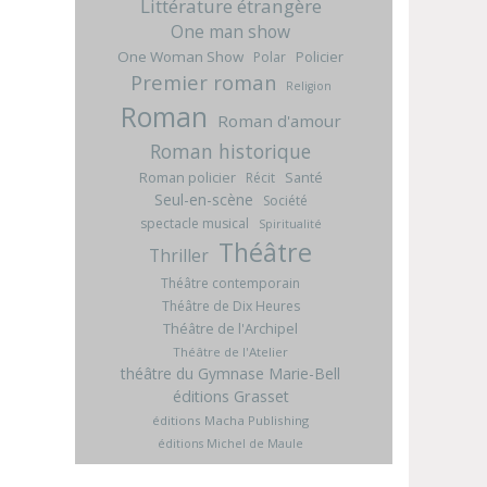
Littérature étrangère
One man show
One Woman Show
Policier
Polar
Premier roman
Religion
Roman
Roman d'amour
Roman historique
Roman policier
Santé
Récit
Seul-en-scène
Société
spectacle musical
Spiritualité
Théâtre
Thriller
Théâtre contemporain
Théâtre de Dix Heures
Théâtre de l'Archipel
Théâtre de l'Atelier
théâtre du Gymnase Marie-Bell
éditions Grasset
éditions Macha Publishing
éditions Michel de Maule