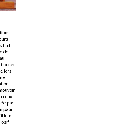
tions
œurs
s huit
ux de
 au
ctionner
e lors
ire
ation
mouvoir
s creux
née par
n pâtir
l leur
osif.