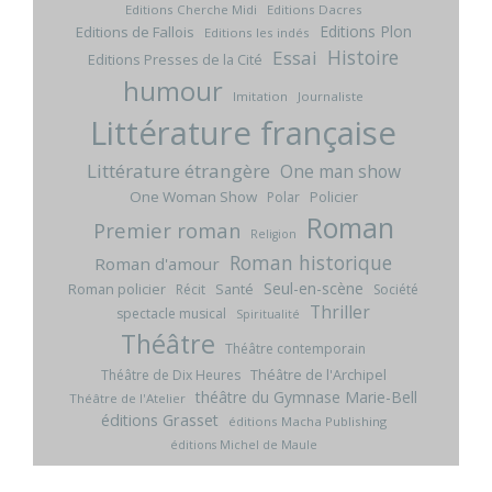
Editions Cherche Midi
Editions Dacres
Editions Plon
Editions de Fallois
Editions les indés
Histoire
Essai
Editions Presses de la Cité
humour
Imitation
Journaliste
Littérature française
Littérature étrangère
One man show
One Woman Show
Policier
Polar
Roman
Premier roman
Religion
Roman historique
Roman d'amour
Seul-en-scène
Roman policier
Santé
Récit
Société
Thriller
spectacle musical
Spiritualité
Théâtre
Théâtre contemporain
Théâtre de l'Archipel
Théâtre de Dix Heures
théâtre du Gymnase Marie-Bell
Théâtre de l'Atelier
éditions Grasset
éditions Macha Publishing
éditions Michel de Maule