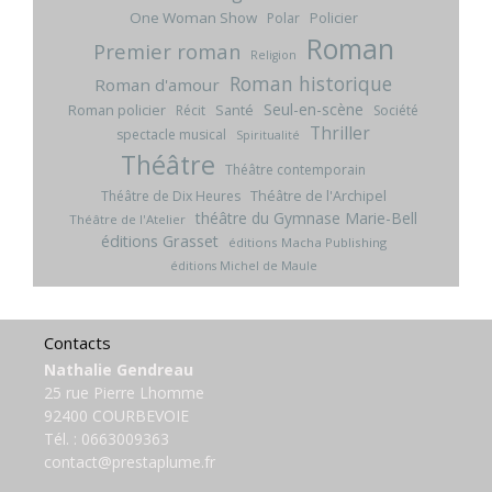
One Woman Show
Policier
Polar
Roman
Premier roman
Religion
Roman historique
Roman d'amour
Seul-en-scène
Roman policier
Santé
Récit
Société
Thriller
spectacle musical
Spiritualité
Théâtre
Théâtre contemporain
Théâtre de l'Archipel
Théâtre de Dix Heures
théâtre du Gymnase Marie-Bell
Théâtre de l'Atelier
éditions Grasset
éditions Macha Publishing
éditions Michel de Maule
Contacts
Nathalie Gendreau
25 rue Pierre Lhomme
92400 COURBEVOIE
Tél. :
0663009363
contact@prestaplume.fr