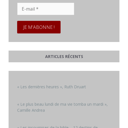
E-
mail
*
ARTICLES RÉCENTS
« Les dernières heures », Ruth Druart
« Le plus beau lundi de ma vie tomba un mardi »,
Camille Andrea
« Les insoumises de la bible – 12 destins de