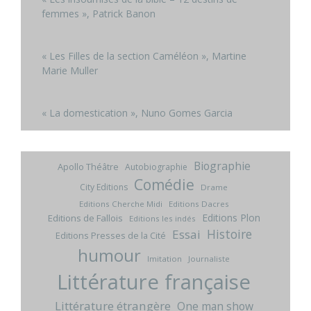
femmes », Patrick Banon
« Les Filles de la section Caméléon », Martine
Marie Muller
« La domestication », Nuno Gomes Garcia
Biographie
Apollo Théâtre
Autobiographie
Comédie
City Editions
Drame
Editions Cherche Midi
Editions Dacres
Editions Plon
Editions de Fallois
Editions les indés
Histoire
Essai
Editions Presses de la Cité
humour
Imitation
Journaliste
Littérature française
Littérature étrangère
One man show