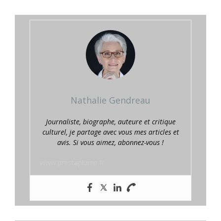
Nathalie Gendreau
Journaliste, biographe, auteure et critique
culturel, je partage avec vous mes articles et
avis. Si vous aimez, abonnez-vous !
www.prestaplume.fr