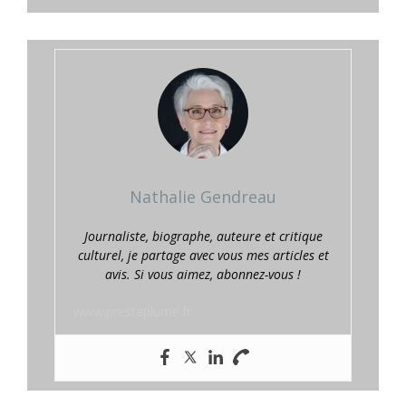
Nathalie Gendreau
Journaliste, biographe, auteure et critique
culturel, je partage avec vous mes articles et
avis. Si vous aimez, abonnez-vous !
www.prestaplume.fr