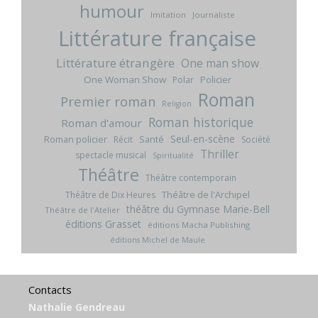
humour
Imitation
Journaliste
Littérature française
Littérature étrangère
One man show
One Woman Show
Policier
Polar
Roman
Premier roman
Religion
Roman historique
Roman d'amour
Seul-en-scène
Roman policier
Santé
Récit
Société
Thriller
spectacle musical
Spiritualité
Théâtre
Théâtre contemporain
Théâtre de l'Archipel
Théâtre de Dix Heures
théâtre du Gymnase Marie-Bell
Théâtre de l'Atelier
éditions Grasset
éditions Macha Publishing
éditions Michel de Maule
Contacts
Nathalie Gendreau