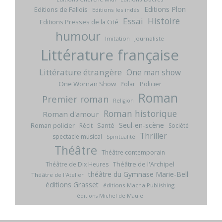
Editions Plon
Editions de Fallois
Editions les indés
Histoire
Essai
Editions Presses de la Cité
humour
Imitation
Journaliste
Littérature française
Littérature étrangère
One man show
One Woman Show
Policier
Polar
Roman
Premier roman
Religion
Roman historique
Roman d'amour
Seul-en-scène
Roman policier
Santé
Récit
Société
Thriller
spectacle musical
Spiritualité
Théâtre
Théâtre contemporain
Théâtre de l'Archipel
Théâtre de Dix Heures
théâtre du Gymnase Marie-Bell
Théâtre de l'Atelier
éditions Grasset
éditions Macha Publishing
éditions Michel de Maule