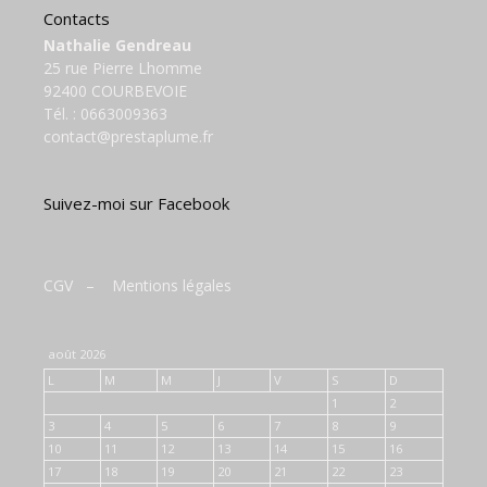
Contacts
Nathalie Gendreau
25 rue Pierre Lhomme
92400 COURBEVOIE
Tél. :
0663009363
contact@prestaplume.fr
Suivez-moi sur Facebook
CGV
–
Mentions légales
août 2026
L
M
M
J
V
S
D
1
2
3
4
5
6
7
8
9
10
11
12
13
14
15
16
17
18
19
20
21
22
23