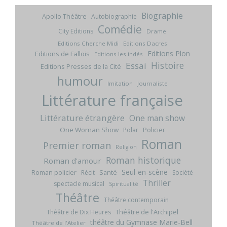
Biographie
Apollo Théâtre
Autobiographie
Comédie
City Editions
Drame
Editions Cherche Midi
Editions Dacres
Editions Plon
Editions de Fallois
Editions les indés
Histoire
Essai
Editions Presses de la Cité
humour
Imitation
Journaliste
Littérature française
Littérature étrangère
One man show
One Woman Show
Policier
Polar
Roman
Premier roman
Religion
Roman historique
Roman d'amour
Seul-en-scène
Roman policier
Santé
Récit
Société
Thriller
spectacle musical
Spiritualité
Théâtre
Théâtre contemporain
Théâtre de l'Archipel
Théâtre de Dix Heures
théâtre du Gymnase Marie-Bell
Théâtre de l'Atelier