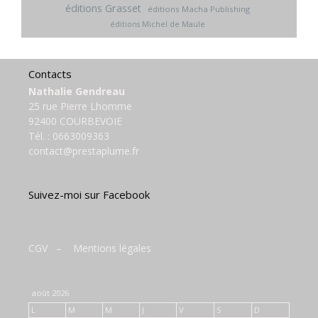
éditions Grasset
éditions Macha Publishing
éditions Michel de Maule
Contacts
Nathalie Gendreau
25 rue Pierre Lhomme
92400 COURBEVOIE
Tél. :
0663009363
contact@prestaplume.fr
Suivez-moi sur Facebook
CGV
–
Mentions légales
août 2026
L
M
M
J
V
S
D