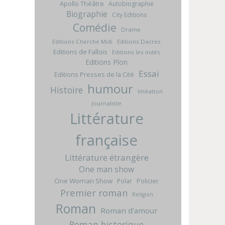
Apollo Théâtre
Autobiographie
Biographie
City Editions
Comédie
Drame
Editions Cherche Midi
Editions Dacres
Editions de Fallois
Editions les indés
Editions Plon
Essai
Editions Presses de la Cité
humour
Histoire
Imitation
Journaliste
Littérature
française
Littérature étrangère
One man show
One Woman Show
Policier
Polar
Premier roman
Religion
Roman
Roman d'amour
Roman historique