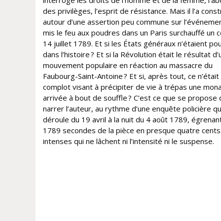
interroge les droits de l’homme et de la femme, l’abo
des privilèges, l’esprit de résistance. Mais il l’a const
autour d’une assertion peu commune sur l’événemen
mis le feu aux poudres dans un Paris surchauffé un c
14 juillet 1789. Et si les États généraux n’étaient pou
dans l’histoire ? Et si la Révolution était le résultat d’
mouvement populaire en réaction au massacre du
Faubourg-Saint-Antoine ? Et si, après tout, ce n’était
complot visant à précipiter de vie à trépas une mon
arrivée à bout de souffle ? C’est ce que se propose
narrer l’auteur, au rythme d’une enquête policière qu
déroule du 19 avril à la nuit du 4 août 1789, égrenan
1789 secondes de la pièce en presque quatre cent
intenses qui ne lâchent ni l’intensité ni le suspense.