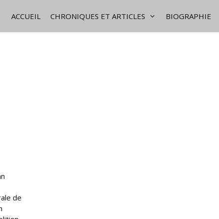
ACCUEIL
CHRONIQUES ET ARTICLES
BIOGRAPHIE
an
rale de
n