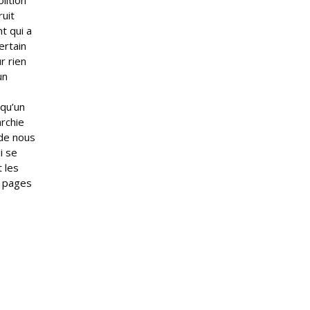
lition
ruit
t qui a
ertain
r rien
un
 qu’un
archie
 de nous
i se
t les
s pages