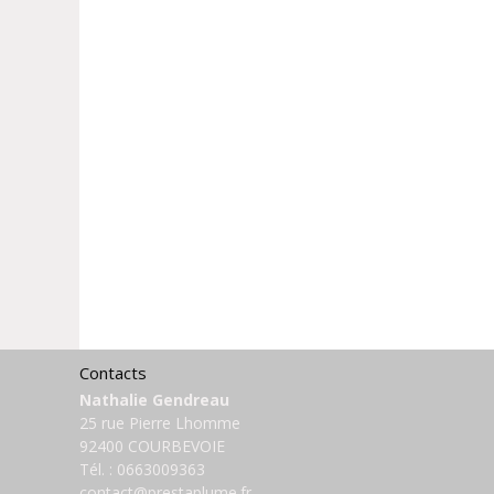
Contacts
Nathalie Gendreau
25 rue Pierre Lhomme
92400 COURBEVOIE
Tél. :
0663009363
contact@prestaplume.fr