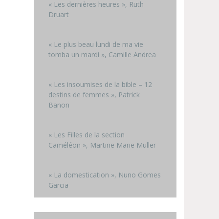
« Les dernières heures », Ruth
Druart
« Le plus beau lundi de ma vie
tomba un mardi », Camille Andrea
« Les insoumises de la bible – 12
destins de femmes », Patrick
Banon
« Les Filles de la section
Caméléon », Martine Marie Muller
« La domestication », Nuno Gomes
Garcia