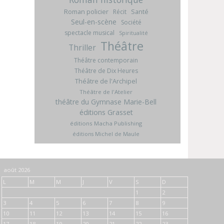
Roman policier
Santé
Récit
Seul-en-scène
Société
spectacle musical
Spiritualité
Théâtre
Thriller
Théâtre contemporain
Théâtre de Dix Heures
Théâtre de l'Archipel
Théâtre de l'Atelier
théâtre du Gymnase Marie-Bell
éditions Grasset
éditions Macha Publishing
éditions Michel de Maule
août 2026
L
M
M
J
V
S
D
1
2
3
4
5
6
7
8
9
10
11
12
13
14
15
16
17
18
19
20
21
22
23