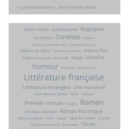
« La domestication », Nuno Gomes Garcia
Biographie
Apollo Théâtre
Autobiographie
Comédie
City Editions
Drame
Editions Cherche Midi
Editions Dacres
Editions Plon
Editions de Fallois
Editions les indés
Histoire
Essai
Editions Presses de la Cité
humour
Imitation
Journaliste
Littérature française
Littérature étrangère
One man show
One Woman Show
Policier
Polar
Roman
Premier roman
Religion
Roman historique
Roman d'amour
Seul-en-scène
Roman policier
Santé
Récit
Société
Thriller
spectacle musical
Spiritualité