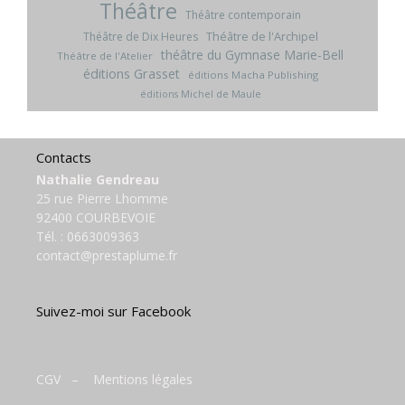
Théâtre
Théâtre contemporain
Théâtre de l'Archipel
Théâtre de Dix Heures
théâtre du Gymnase Marie-Bell
Théâtre de l'Atelier
éditions Grasset
éditions Macha Publishing
éditions Michel de Maule
Contacts
Nathalie Gendreau
25 rue Pierre Lhomme
92400 COURBEVOIE
Tél. :
0663009363
contact@prestaplume.fr
Suivez-moi sur Facebook
CGV
–
Mentions légales