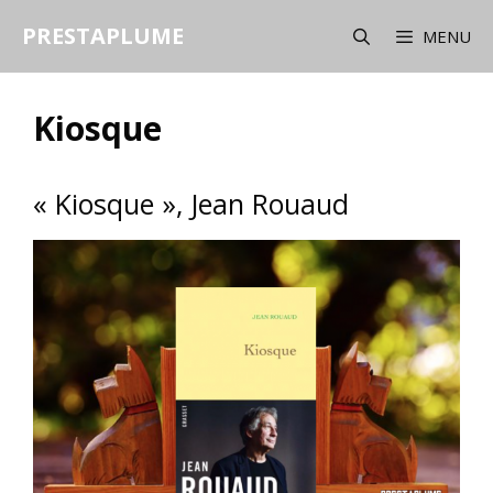
Aller
PRESTAPLUME
au
MENU
contenu
Kiosque
« Kiosque », Jean Rouaud