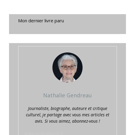
Mon dernier livre paru
Nathalie Gendreau
Journaliste, biographe, auteure et critique
culturel, je partage avec vous mes articles et
avis. Si vous aimez, abonnez-vous !
www.prestaplume.fr