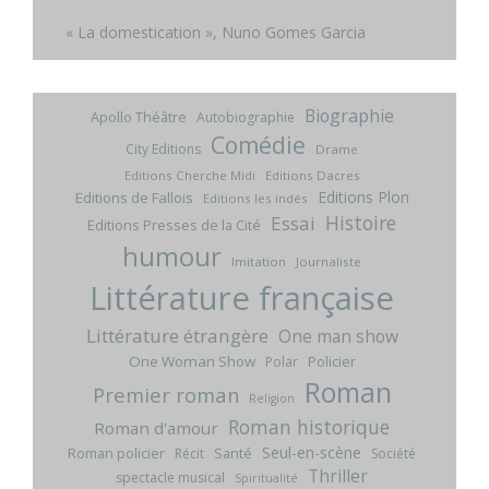
« La domestication », Nuno Gomes Garcia
Biographie
Apollo Théâtre
Autobiographie
Comédie
City Editions
Drame
Editions Cherche Midi
Editions Dacres
Editions Plon
Editions de Fallois
Editions les indés
Histoire
Essai
Editions Presses de la Cité
humour
Imitation
Journaliste
Littérature française
Littérature étrangère
One man show
One Woman Show
Policier
Polar
Roman
Premier roman
Religion
Roman historique
Roman d'amour
Seul-en-scène
Roman policier
Santé
Récit
Société
Thriller
spectacle musical
Spiritualité