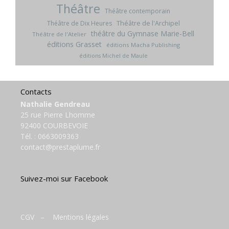
Théâtre
Théâtre contemporain
Théâtre de l'Archipel
Théâtre de Dix Heures
théâtre du Gymnase Marie-Bell
Théâtre de l'Atelier
éditions Grasset
éditions Macha Publishing
éditions Michel de Maule
Contacts
Nathalie Gendreau
25 rue Pierre Lhomme
92400 COURBEVOIE
Tél. :
0663009363
contact@prestaplume.fr
Suivez-moi sur Facebook
CGV
–
Mentions légales