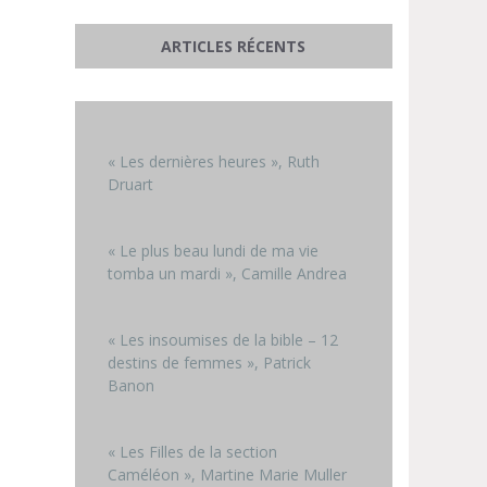
ARTICLES RÉCENTS
« Les dernières heures », Ruth
Druart
« Le plus beau lundi de ma vie
tomba un mardi », Camille Andrea
« Les insoumises de la bible – 12
destins de femmes », Patrick
Banon
« Les Filles de la section
Caméléon », Martine Marie Muller