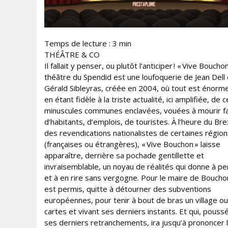
Temps de lecture :
3
min
THÉÂTRE & CO
Il fallait y penser, ou plutôt l’anticiper ! « Vive Bouchon
théâtre du Spendid est une loufoquerie de Jean Dell 
Gérald Sibleyras, créée en 2004, où tout est énorm
en étant fidèle à la triste actualité, ici amplifiée, de 
minuscules communes enclavées, vouées à mourir f
d’habitants, d’emplois, de touristes. À l’heure du Bre
des revendications nationalistes de certaines régio
(françaises ou étrangères), « Vive Bouchon » laisse
apparaître, derrière sa pochade gentillette et
invraisemblable, un noyau de réalités qui donne à p
et à en rire sans vergogne. Pour le maire de Boucho
est permis, quitte à détourner des subventions
européennes, pour tenir à bout de bras un village ou
cartes et vivant ses derniers instants. Et qui, pouss
ses derniers retranchements, ira jusqu’à prononcer 