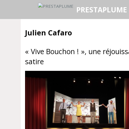
Aller
PRESTAPLUME
au
contenu
Julien Cafaro
« Vive Bouchon ! », une réjouis
satire