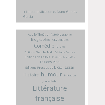
« La domestication », Nuno Gomes
Garcia
Apollo Théâtre
Autobiographie
Biographie
City Editions
Comédie
Drame
Editions Cherche Midi
Editions Dacres
Editions de Fallois
Editions les indés
Editions Plon
Essai
Editions Presses de la Cité
humour
Histoire
Imitation
Journaliste
Littérature
française