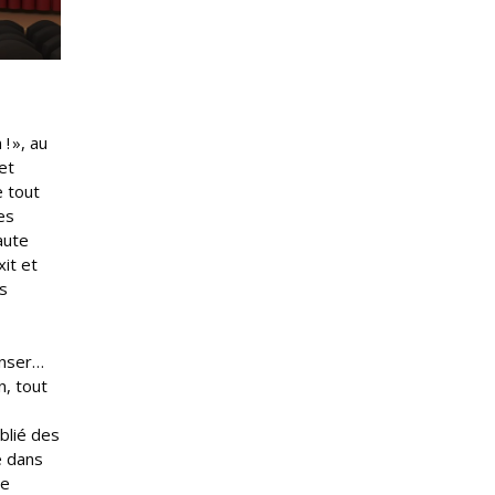
 ! », au
et
e tout
ces
aute
xit et
ns
enser…
n, tout
blié des
é dans
le