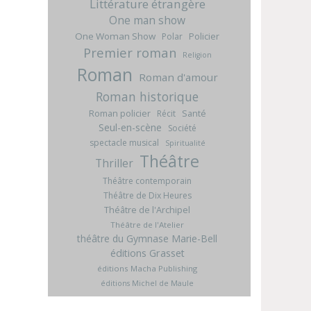
Littérature étrangère
One man show
One Woman Show
Policier
Polar
Premier roman
Religion
Roman
Roman d'amour
Roman historique
Roman policier
Santé
Récit
Seul-en-scène
Société
spectacle musical
Spiritualité
Théâtre
Thriller
Théâtre contemporain
Théâtre de Dix Heures
Théâtre de l'Archipel
Théâtre de l'Atelier
théâtre du Gymnase Marie-Bell
éditions Grasset
éditions Macha Publishing
éditions Michel de Maule