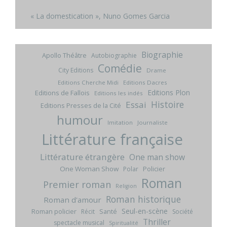
« La domestication », Nuno Gomes Garcia
Biographie
Apollo Théâtre
Autobiographie
Comédie
City Editions
Drame
Editions Cherche Midi
Editions Dacres
Editions Plon
Editions de Fallois
Editions les indés
Histoire
Essai
Editions Presses de la Cité
humour
Imitation
Journaliste
Littérature française
Littérature étrangère
One man show
One Woman Show
Policier
Polar
Roman
Premier roman
Religion
Roman historique
Roman d'amour
Seul-en-scène
Roman policier
Santé
Récit
Société
Thriller
spectacle musical
Spiritualité