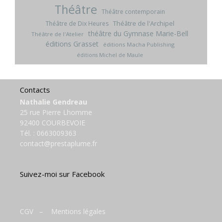
Théâtre
Théâtre contemporain
Théâtre de l'Archipel
Théâtre de Dix Heures
théâtre du Gymnase Marie-Bell
Théâtre de l'Atelier
éditions Grasset
éditions Macha Publishing
éditions Michel de Maule
Contacts
Nathalie Gendreau
25 rue Pierre Lhomme
92400 COURBEVOIE
Tél. :
0663009363
contact@prestaplume.fr
Suivez-moi sur Facebook
CGV
–
Mentions légales