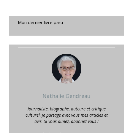
Mon dernier livre paru
Nathalie Gendreau
Journaliste, biographe, auteure et critique
culturel, je partage avec vous mes articles et
avis. Si vous aimez, abonnez-vous !