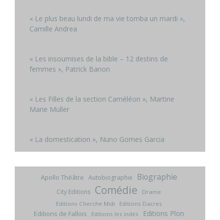
« Le plus beau lundi de ma vie tomba un mardi »,
Camille Andrea
« Les insoumises de la bible – 12 destins de
femmes », Patrick Banon
« Les Filles de la section Caméléon », Martine
Marie Muller
« La domestication », Nuno Gomes Garcia
Biographie
Apollo Théâtre
Autobiographie
Comédie
City Editions
Drame
Editions Cherche Midi
Editions Dacres
Editions Plon
Editions de Fallois
Editions les indés