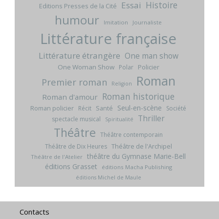
Histoire
Essai
Editions Presses de la Cité
humour
Imitation
Journaliste
Littérature française
Littérature étrangère
One man show
One Woman Show
Policier
Polar
Roman
Premier roman
Religion
Roman historique
Roman d'amour
Seul-en-scène
Roman policier
Santé
Récit
Société
Thriller
spectacle musical
Spiritualité
Théâtre
Théâtre contemporain
Théâtre de l'Archipel
Théâtre de Dix Heures
théâtre du Gymnase Marie-Bell
Théâtre de l'Atelier
éditions Grasset
éditions Macha Publishing
éditions Michel de Maule
Contacts