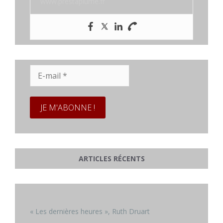
www.prestaplume.fr
E-
mail
*
ARTICLES RÉCENTS
« Les dernières heures », Ruth Druart