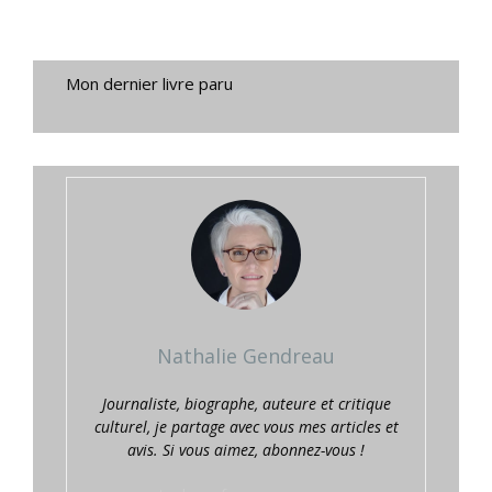
Mon dernier livre paru
Nathalie Gendreau
Journaliste, biographe, auteure et critique
culturel, je partage avec vous mes articles et
avis. Si vous aimez, abonnez-vous !