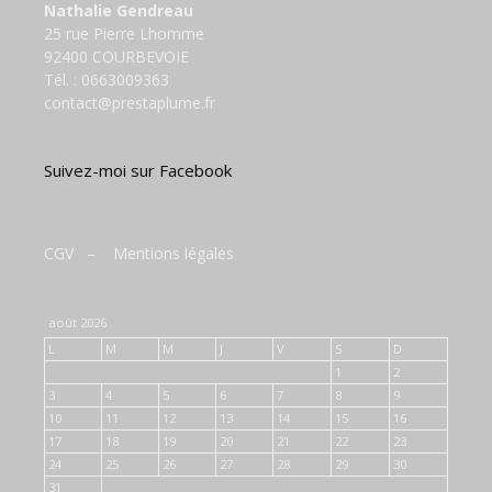
Nathalie Gendreau
25 rue Pierre Lhomme
92400 COURBEVOIE
Tél. :
0663009363
contact@prestaplume.fr
Suivez-moi sur Facebook
CGV
–
Mentions légales
août 2026
L
M
M
J
V
S
D
1
2
3
4
5
6
7
8
9
10
11
12
13
14
15
16
17
18
19
20
21
22
23
24
25
26
27
28
29
30
31