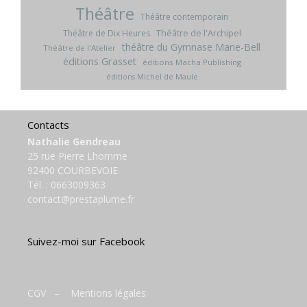
Théâtre
Théâtre contemporain
Théâtre de l'Archipel
Théâtre de Dix Heures
théâtre du Gymnase Marie-Bell
Théâtre de l'Atelier
éditions Grasset
éditions Macha Publishing
éditions Michel de Maule
Contacts
Nathalie Gendreau
25 rue Pierre Lhomme
92400 COURBEVOIE
Tél. :
0663009363
contact@prestaplume.fr
Suivez-moi sur Facebook
CGV
–
Mentions légales