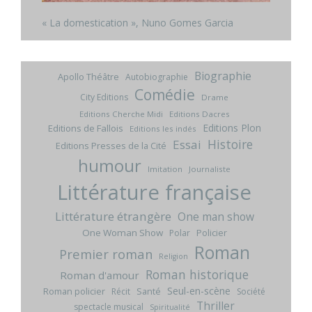
« La domestication », Nuno Gomes Garcia
Biographie
Apollo Théâtre
Autobiographie
Comédie
City Editions
Drame
Editions Cherche Midi
Editions Dacres
Editions Plon
Editions de Fallois
Editions les indés
Histoire
Essai
Editions Presses de la Cité
humour
Imitation
Journaliste
Littérature française
Littérature étrangère
One man show
One Woman Show
Policier
Polar
Roman
Premier roman
Religion
Roman historique
Roman d'amour
Seul-en-scène
Roman policier
Santé
Récit
Société
Thriller
spectacle musical
Spiritualité