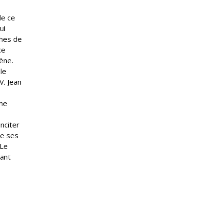
de ce
ui
ches de
ce
ène.
le
V. Jean
ème
nciter
de ses
 Le
tant