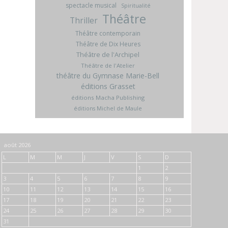
spectacle musical
Spiritualité
Théâtre
Thriller
Théâtre contemporain
Théâtre de Dix Heures
Théâtre de l'Archipel
Théâtre de l'Atelier
théâtre du Gymnase Marie-Bell
éditions Grasset
éditions Macha Publishing
éditions Michel de Maule
août 2026
L
M
M
J
V
S
D
1
2
3
4
5
6
7
8
9
10
11
12
13
14
15
16
17
18
19
20
21
22
23
24
25
26
27
28
29
30
31