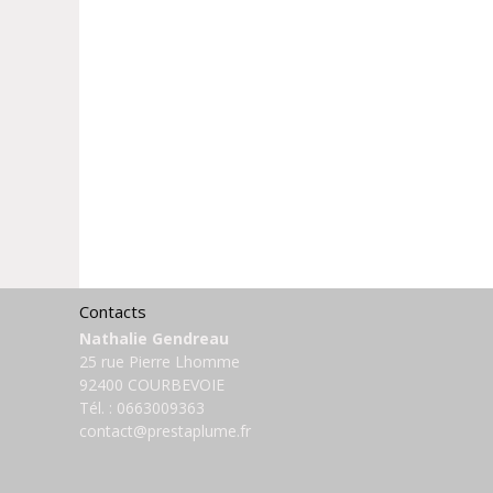
Contacts
Nathalie Gendreau
25 rue Pierre Lhomme
92400 COURBEVOIE
Tél. :
0663009363
contact@prestaplume.fr