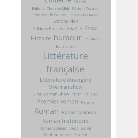
Drame
Editions Cherche Midi
Editions Dacres
Editions de Fallois
Editions les indés
Editions Plon
Essai
Editions Presses de la Cité
humour
Histoire
Imitation
Journaliste
Littérature
française
Littérature étrangère
One man show
One Woman Show
Policier
Polar
Premier roman
Religion
Roman
Roman d'amour
Roman historique
Roman policier
Santé
Récit
Seul-en-scène
Société