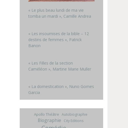
« Le plus beau lundi de ma vie
tomba un mardi », Camille Andrea
« Les insoumises de la bible – 12
destins de femmes », Patrick
Banon
« Les Filles de la section
Caméléon », Martine Marie Muller
« La domestication », Nuno Gomes
Garcia
Apollo Théâtre
Autobiographie
Biographie
City Editions
Comédie