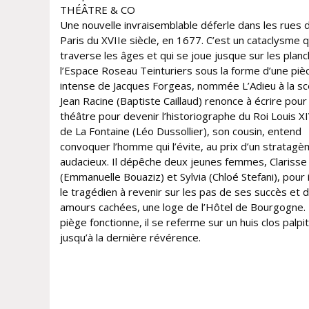
THÉÂTRE & CO
Une nouvelle invraisemblable déferle dans les rues 
Paris du XVIIe siècle, en 1677. C’est un cataclysme q
traverse les âges et qui se joue jusque sur les plan
l’Espace Roseau Teinturiers sous la forme d’une piè
intense de Jacques Forgeas, nommée L’Adieu à la sc
Jean Racine (Baptiste Caillaud) renonce à écrire pour 
théâtre pour devenir l’historiographe du Roi Louis XI
de La Fontaine (Léo Dussollier), son cousin, entend
convoquer l’homme qui l’évite, au prix d’un stratag
audacieux. Il dépêche deux jeunes femmes, Clarisse
(Emmanuelle Bouaziz) et Sylvia (Chloé Stefani), pour i
le tragédien à revenir sur les pas de ses succès et 
amours cachées, une loge de l’Hôtel de Bourgogne.
piège fonctionne, il se referme sur un huis clos palpi
jusqu’à la dernière révérence.