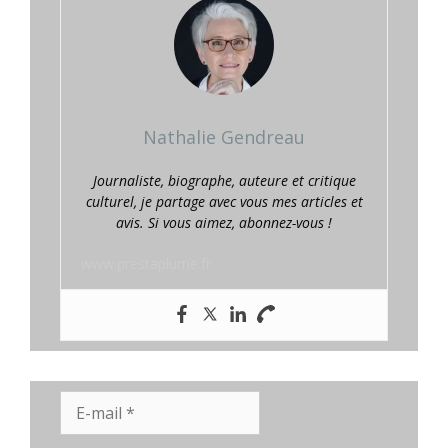
Nathalie Gendreau
Journaliste, biographe, auteure et critique
culturel, je partage avec vous mes articles et
avis. Si vous aimez, abonnez-vous !
www.prestaplume.fr
E-
mail
*