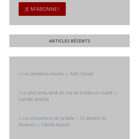
ARTICLES RÉCENTS
« Les dernières heures », Ruth Druart
« Le plus beau lundi de ma vie tomba un mardi »,
Camille Andrea
« Les insoumises de la bible – 12 destins de
femmes », Patrick Banon