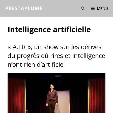
Aller
PRESTAPLUME
au
MENU
contenu
Intelligence artificielle
« A.I.R », un show sur les dérives
du progrès où rires et intelligence
n’ont rien d’artificiel