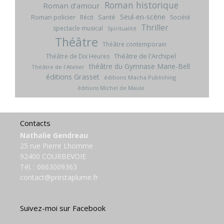
Roman historique
Roman d'amour
Seul-en-scène
Roman policier
Santé
Récit
Société
Thriller
spectacle musical
Spiritualité
Théâtre
Théâtre contemporain
Théâtre de l'Archipel
Théâtre de Dix Heures
théâtre du Gymnase Marie-Bell
Théâtre de l'Atelier
éditions Grasset
éditions Macha Publishing
éditions Michel de Maule
Contacts
Nathalie Gendreau
25 rue Pierre Lhomme
92400 COURBEVOIE
Tél. :
0663009363
contact@prestaplume.fr
Suivez-moi sur Facebook