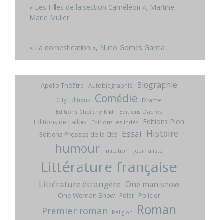
« Les Filles de la section Caméléon », Martine
Marie Muller
« La domestication », Nuno Gomes Garcia
Biographie
Apollo Théâtre
Autobiographie
Comédie
City Editions
Drame
Editions Cherche Midi
Editions Dacres
Editions Plon
Editions de Fallois
Editions les indés
Histoire
Essai
Editions Presses de la Cité
humour
Imitation
Journaliste
Littérature française
Littérature étrangère
One man show
One Woman Show
Policier
Polar
Roman
Premier roman
Religion