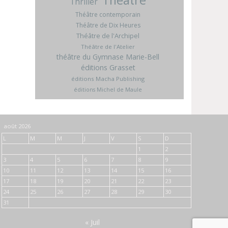
Thriller
Théâtre contemporain
Théâtre de Dix Heures
Théâtre de l'Archipel
Théâtre de l'Atelier
théâtre du Gymnase Marie-Bell
éditions Grasset
éditions Macha Publishing
éditions Michel de Maule
août 2026
L
M
M
J
V
S
D
1
2
3
4
5
6
7
8
9
10
11
12
13
14
15
16
17
18
19
20
21
22
23
24
25
26
27
28
29
30
31
« Juil