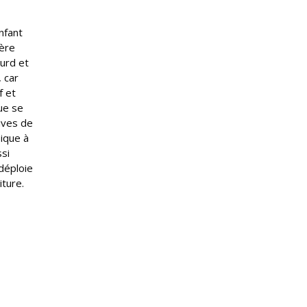
nfant
mère
ourd et
 car
f et
ue se
tives de
sique à
ssi
déploie
iture.