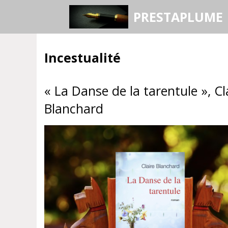
Aller
PRESTAPLUME
au
contenu
Incestualité
« La Danse de la tarentule », Cl
Blanchard