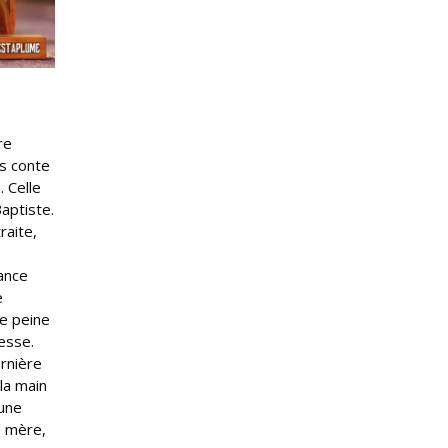
re
us conte
. Celle
aptiste.
raite,
lance
e
re peine
resse.
ernière
la main
 une
e mère,