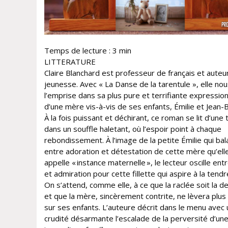
Temps de lecture :
3
min
LITTERATURE
Claire Blanchard est professeur de français et auteu
jeunesse. Avec « La Danse de la tarentule », elle no
l’emprise dans sa plus pure et terrifiante expression
d’une mère vis-à-vis de ses enfants, Émilie et Jean-B
À la fois puissant et déchirant, ce roman se lit d’une t
dans un souffle haletant, où l’espoir point à chaque
rebondissement. À l’image de la petite Émilie qui ba
entre adoration et détestation de cette mère qu’ell
appelle « instance maternelle », le lecteur oscille ent
et admiration pour cette fillette qui aspire à la tend
On s’attend, comme elle, à ce que la raclée soit la d
et que la mère, sincèrement contrite, ne lèvera plus 
sur ses enfants. L’auteure décrit dans le menu avec
crudité désarmante l’escalade de la perversité d’un