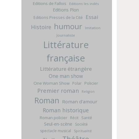
Editions de Fallois
Editions les indés
Editions Plon
Essai
Editions Presses de la Cité
humour
Histoire
Imitation
Journaliste
Littérature
française
Littérature étrangère
One man show
One Woman Show
Policier
Polar
Premier roman
Religion
Roman
Roman d'amour
Roman historique
Roman policier
Santé
Récit
Seul-en-scène
Société
spectacle musical
Spiritualité
Théâtre