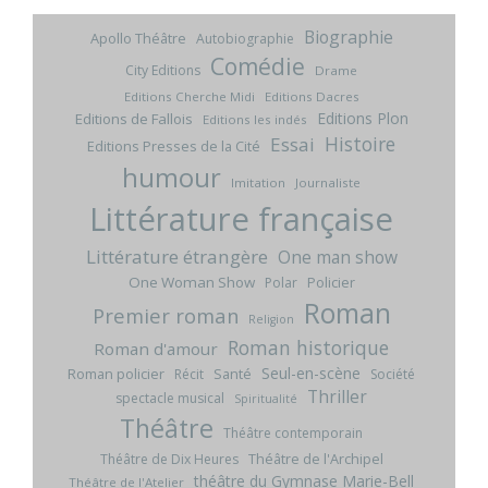
Biographie
Apollo Théâtre
Autobiographie
Comédie
City Editions
Drame
Editions Cherche Midi
Editions Dacres
Editions Plon
Editions de Fallois
Editions les indés
Histoire
Essai
Editions Presses de la Cité
humour
Imitation
Journaliste
Littérature française
Littérature étrangère
One man show
One Woman Show
Policier
Polar
Roman
Premier roman
Religion
Roman historique
Roman d'amour
Seul-en-scène
Roman policier
Santé
Récit
Société
Thriller
spectacle musical
Spiritualité
Théâtre
Théâtre contemporain
Théâtre de l'Archipel
Théâtre de Dix Heures
théâtre du Gymnase Marie-Bell
Théâtre de l'Atelier