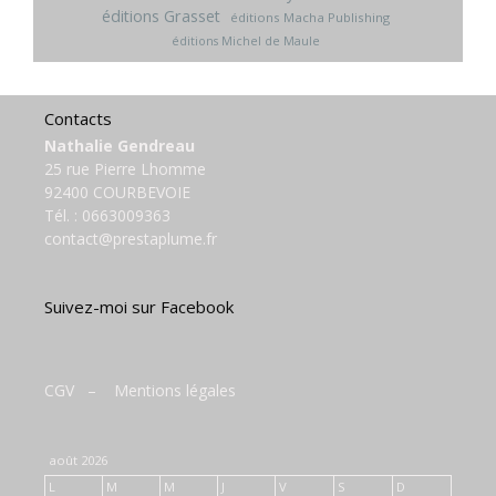
éditions Grasset
éditions Macha Publishing
éditions Michel de Maule
Contacts
Nathalie Gendreau
25 rue Pierre Lhomme
92400 COURBEVOIE
Tél. :
0663009363
contact@prestaplume.fr
Suivez-moi sur Facebook
CGV
–
Mentions légales
août 2026
L
M
M
J
V
S
D