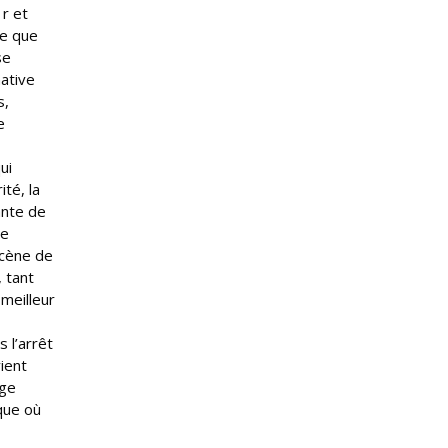
 r et
ie que
se
ative
s,
e
ui
té, la
ante de
de
scène de
, tant
 meilleur
 l’arrêt
ient
age
oque où