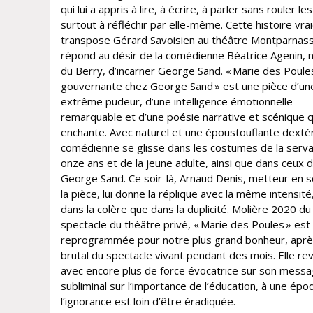
qui lui a appris à lire, à écrire, à parler sans rouler les
surtout à réfléchir par elle-même. Cette histoire vra
transpose Gérard Savoisien au théâtre Montparnas
répond au désir de la comédienne Béatrice Agenin, n
du Berry, d’incarner George Sand. « Marie des Poule
gouvernante chez George Sand » est une pièce d’un
extrême pudeur, d’une intelligence émotionnelle
remarquable et d’une poésie narrative et scénique q
enchante. Avec naturel et une époustouflante dextéri
comédienne se glisse dans les costumes de la serv
onze ans et de la jeune adulte, ainsi que dans ceux 
George Sand. Ce soir-là, Arnaud Denis, metteur en 
la pièce, lui donne la réplique avec la même intensité
dans la colère que dans la duplicité. Molière 2020 du
spectacle du théâtre privé, « Marie des Poules » est
reprogrammée pour notre plus grand bonheur, après
brutal du spectacle vivant pendant des mois. Elle rev
avec encore plus de force évocatrice sur son mess
subliminal sur l’importance de l’éducation, à une ép
l’ignorance est loin d’être éradiquée.