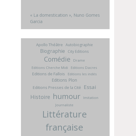
« La domestication », Nuno Gomes
Garcia
Apollo Théâtre
Autobiographie
Biographie
City Editions
Comédie
Drame
Editions Cherche Midi
Editions Dacres
Editions de Fallois
Editions les indés
Editions Plon
Essai
Editions Presses de la Cité
humour
Histoire
Imitation
Journaliste
Littérature
française