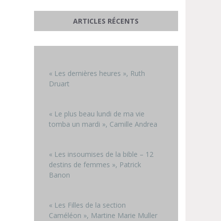
ARTICLES RÉCENTS
« Les dernières heures », Ruth
Druart
« Le plus beau lundi de ma vie
tomba un mardi », Camille Andrea
« Les insoumises de la bible – 12
destins de femmes », Patrick
Banon
« Les Filles de la section
Caméléon », Martine Marie Muller