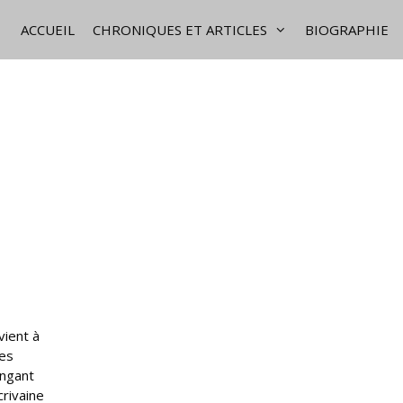
ACCUEIL
CHRONIQUES ET ARTICLES
BIOGRAPHIE
vient à
les
ingant
crivaine