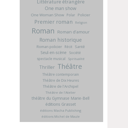
Littérature étrangère
One man show
One Woman Show
Policier
Polar
Premier roman
Religion
Roman
Roman d'amour
Roman historique
Roman policier
Santé
Récit
Seul-en-scène
Société
spectacle musical
Spiritualité
Théâtre
Thriller
Théâtre contemporain
Théâtre de Dix Heures
Théâtre de l'Archipel
Théâtre de l'Atelier
théâtre du Gymnase Marie-Bell
éditions Grasset
éditions Macha Publishing
éditions Michel de Maule