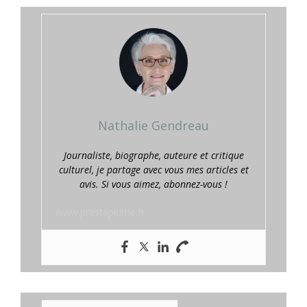
Nathalie Gendreau
Journaliste, biographe, auteure et critique
culturel, je partage avec vous mes articles et
avis. Si vous aimez, abonnez-vous !
www.prestaplume.fr
E-