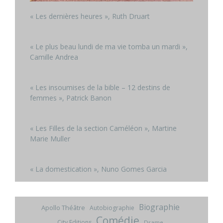
« Les dernières heures », Ruth Druart
« Le plus beau lundi de ma vie tomba un mardi »,
Camille Andrea
« Les insoumises de la bible – 12 destins de
femmes », Patrick Banon
« Les Filles de la section Caméléon », Martine
Marie Muller
« La domestication », Nuno Gomes Garcia
Biographie
Apollo Théâtre
Autobiographie
Comédie
City Editions
Drame