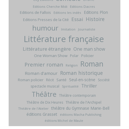
Editions Cherche Midi
Editions Dacres
Editions Plon
Editions de Fallois
Editions les indés
Histoire
Essai
Editions Presses de la Cité
humour
Imitation
Journaliste
Littérature française
Littérature étrangère
One man show
One Woman Show
Policier
Polar
Roman
Premier roman
Religion
Roman historique
Roman d'amour
Seul-en-scène
Roman policier
Santé
Récit
Société
Thriller
spectacle musical
Spiritualité
Théâtre
Théâtre contemporain
Théâtre de l'Archipel
Théâtre de Dix Heures
théâtre du Gymnase Marie-Bell
Théâtre de l'Atelier
éditions Grasset
éditions Macha Publishing
éditions Michel de Maule