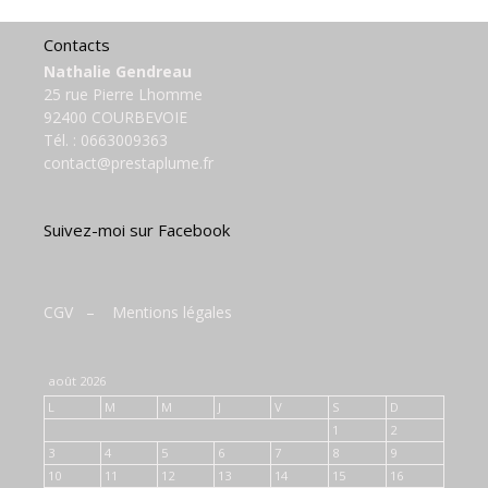
Contacts
Nathalie Gendreau
25 rue Pierre Lhomme
92400 COURBEVOIE
Tél. :
0663009363
contact@prestaplume.fr
Suivez-moi sur Facebook
CGV
–
Mentions légales
août 2026
L
M
M
J
V
S
D
1
2
3
4
5
6
7
8
9
10
11
12
13
14
15
16