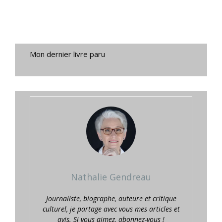
Mon dernier livre paru
Nathalie Gendreau
Journaliste, biographe, auteure et critique
culturel, je partage avec vous mes articles et
avis. Si vous aimez, abonnez-vous !