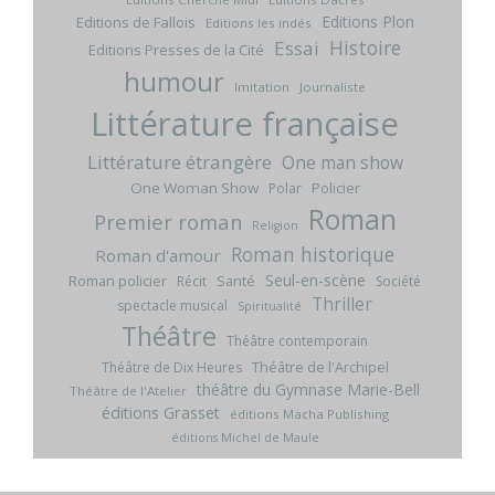
Editions Plon
Editions de Fallois
Editions les indés
Histoire
Essai
Editions Presses de la Cité
humour
Imitation
Journaliste
Littérature française
Littérature étrangère
One man show
One Woman Show
Policier
Polar
Roman
Premier roman
Religion
Roman historique
Roman d'amour
Seul-en-scène
Roman policier
Santé
Récit
Société
Thriller
spectacle musical
Spiritualité
Théâtre
Théâtre contemporain
Théâtre de l'Archipel
Théâtre de Dix Heures
théâtre du Gymnase Marie-Bell
Théâtre de l'Atelier
éditions Grasset
éditions Macha Publishing
éditions Michel de Maule