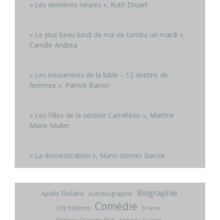
« Les dernières heures », Ruth Druart
« Le plus beau lundi de ma vie tomba un mardi »,
Camille Andrea
« Les insoumises de la bible – 12 destins de
femmes », Patrick Banon
« Les Filles de la section Caméléon », Martine
Marie Muller
« La domestication », Nuno Gomes Garcia
Biographie
Apollo Théâtre
Autobiographie
Comédie
City Editions
Drame
Editions Cherche Midi
Editions Dacres