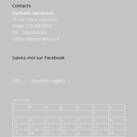
Contacts
Nathalie Gendreau
25 rue Pierre Lhomme
92400 COURBEVOIE
Tél. :
0663009363
contact@prestaplume.fr
Suivez-moi sur Facebook
CGV
–
Mentions légales
août 2026
L
M
M
J
V
S
D
1
2
3
4
5
6
7
8
9
10
11
12
13
14
15
16
17
18
19
20
21
22
23