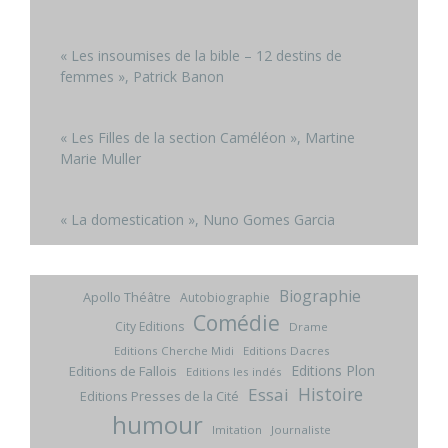
« Les insoumises de la bible – 12 destins de
femmes », Patrick Banon
« Les Filles de la section Caméléon », Martine
Marie Muller
« La domestication », Nuno Gomes Garcia
Biographie
Apollo Théâtre
Autobiographie
Comédie
City Editions
Drame
Editions Cherche Midi
Editions Dacres
Editions Plon
Editions de Fallois
Editions les indés
Histoire
Essai
Editions Presses de la Cité
humour
Imitation
Journaliste