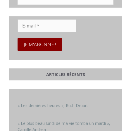
E-
mail
*
ARTICLES RÉCENTS
« Les dernières heures », Ruth Druart
« Le plus beau lundi de ma vie tomba un mardi »,
Camille Andrea