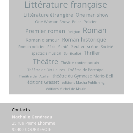
Littérature française
Littérature étrangère
One man show
One Woman Show
Policier
Polar
Roman
Premier roman
Religion
Roman historique
Roman d'amour
Seul-en-scène
Roman policier
Santé
Récit
Société
Thriller
spectacle musical
Spiritualité
Théâtre
Théâtre contemporain
Théâtre de l'Archipel
Théâtre de Dix Heures
théâtre du Gymnase Marie-Bell
Théâtre de l'Atelier
éditions Grasset
éditions Macha Publishing
éditions Michel de Maule
Contacts
Nathalie Gendreau
25 rue Pierre Lhomme
92400 COURBEVOIE