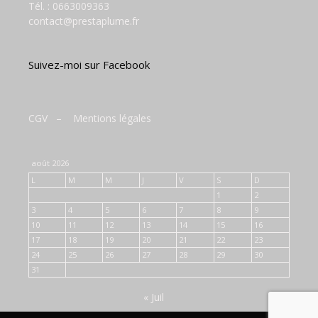
Tél. :
0663009363
contact@prestaplume.fr
Suivez-moi sur Facebook
CGV
–
Mentions légales
août 2026
L
M
M
J
V
S
D
1
2
3
4
5
6
7
8
9
10
11
12
13
14
15
16
17
18
19
20
21
22
23
24
25
26
27
28
29
30
31
« Juil