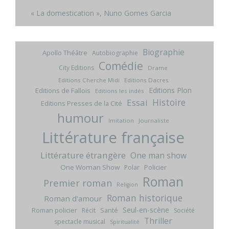
« La domestication », Nuno Gomes Garcia
Biographie
Apollo Théâtre
Autobiographie
Comédie
City Editions
Drame
Editions Cherche Midi
Editions Dacres
Editions Plon
Editions de Fallois
Editions les indés
Histoire
Essai
Editions Presses de la Cité
humour
Imitation
Journaliste
Littérature française
Littérature étrangère
One man show
One Woman Show
Policier
Polar
Roman
Premier roman
Religion
Roman historique
Roman d'amour
Seul-en-scène
Roman policier
Santé
Récit
Société
Thriller
spectacle musical
Spiritualité