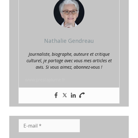
Nathalie Gendreau
Journaliste, biographe, auteure et critique
culturel, je partage avec vous mes articles et
avis. Si vous aimez, abonnez-vous !
www.prestaplume.fr
E-
mail
*