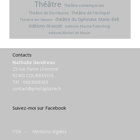
Théâtre
Théâtre contemporain
Théâtre de l'Archipel
Théâtre de Dix Heures
théâtre du Gymnase Marie-Bell
Théâtre de l'Atelier
éditions Grasset
éditions Macha Publishing
éditions Michel de Maule
Contacts
Nathalie Gendreau
25 rue Pierre Lhomme
92400 COURBEVOIE
Tél. :
0663009363
contact@prestaplume.fr
Suivez-moi sur Facebook
CGV
–
Mentions légales