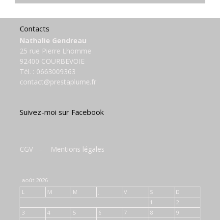
Contacts
Nathalie Gendreau
25 rue Pierre Lhomme
92400 COURBEVOIE
Tél. :
0663009363
contact@prestaplume.fr
Suivez-moi sur Facebook
CGV
–
Mentions légales
août 2026
L
M
M
J
V
S
D
1
2
3
4
5
6
7
8
9