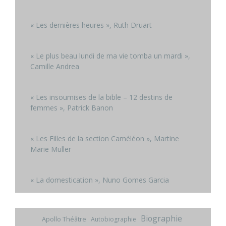
« Les dernières heures », Ruth Druart
« Le plus beau lundi de ma vie tomba un mardi »,
Camille Andrea
« Les insoumises de la bible – 12 destins de
femmes », Patrick Banon
« Les Filles de la section Caméléon », Martine
Marie Muller
« La domestication », Nuno Gomes Garcia
Biographie
Apollo Théâtre
Autobiographie