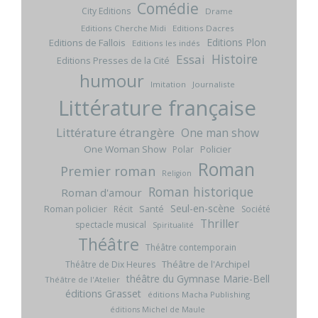
Comédie
City Editions
Drame
Editions Cherche Midi
Editions Dacres
Editions Plon
Editions de Fallois
Editions les indés
Histoire
Essai
Editions Presses de la Cité
humour
Imitation
Journaliste
Littérature française
Littérature étrangère
One man show
One Woman Show
Policier
Polar
Roman
Premier roman
Religion
Roman historique
Roman d'amour
Seul-en-scène
Roman policier
Santé
Récit
Société
Thriller
spectacle musical
Spiritualité
Théâtre
Théâtre contemporain
Théâtre de l'Archipel
Théâtre de Dix Heures
théâtre du Gymnase Marie-Bell
Théâtre de l'Atelier
éditions Grasset
éditions Macha Publishing
éditions Michel de Maule