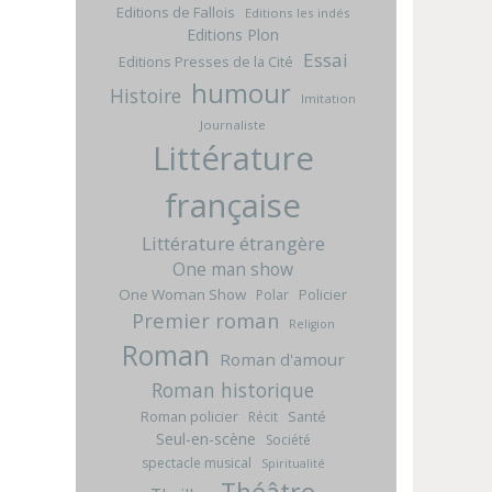
Editions de Fallois
Editions les indés
Editions Plon
Essai
Editions Presses de la Cité
humour
Histoire
Imitation
Journaliste
Littérature
française
Littérature étrangère
One man show
One Woman Show
Policier
Polar
Premier roman
Religion
Roman
Roman d'amour
Roman historique
Roman policier
Santé
Récit
Seul-en-scène
Société
spectacle musical
Spiritualité
Théâtre