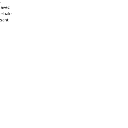
,
 avec
erbale
ssant.