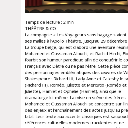
Temps de lecture :
2
min
THÉÂTRE & CO
La compagnie « Les Voyageurs sans bagage » vient
ses malles à l’Apollo Théâtre, jusqu’au 29 décembre
La troupe belge, qui est d’abord une aventure réuni
Mohamed et Oussamah Allouchi, et Rachid Hirchi, Fio
fourbit son humour parodique afin de conquérir le c
Français avec L’être ou ne pas l’être. Cette pièce c
des personnages emblématiques des œuvres de Wi
Shakespeare : Richard III, Lady Anne et Catesby le s
(Richard III), Roméo, Juliette et Mercutio (Roméo et
Juliette), Hamlet et Ophélie (Hamlet), ainsi que le
dramaturge lui-même. La mise en scène des frères
Mohamed et Oussamah Allouchi se concentre sur l’in
des enjeux et l’enchaînement des actes jusqu’au pré
fatal. Leur texte aux accents classiques est saupou
références culturelles modernes truculentes et ne