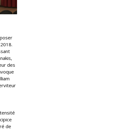
 poser
 2018.
ssant
nakis,
œur des
onvoque
lliam
erviteur
tensité
cipice
dré de