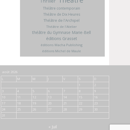
Thriller
Théâtre contemporain
Théâtre de Dix Heures
Théâtre de l'Archipel
Théâtre de l'Atelier
théâtre du Gymnase Marie-Bell
éditions Grasset
éditions Macha Publishing
éditions Michel de Maule
août 2026
L
M
M
J
V
S
D
1
2
3
4
5
6
7
8
9
10
11
12
13
14
15
16
17
18
19
20
21
22
23
24
25
26
27
28
29
30
31
« Juil