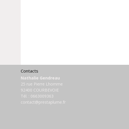
Contacts
Nathalie Gendreau
25 rue Pierre Lhomme
92400 COURBEVOIE
Tél. :
0663009363
contact@prestaplume.fr