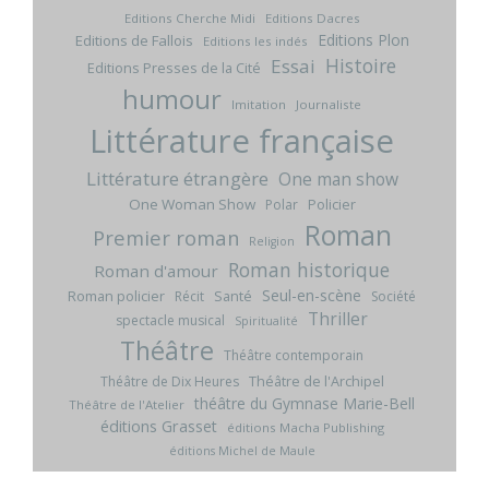
Editions Cherche Midi
Editions Dacres
Editions Plon
Editions de Fallois
Editions les indés
Histoire
Essai
Editions Presses de la Cité
humour
Imitation
Journaliste
Littérature française
Littérature étrangère
One man show
One Woman Show
Policier
Polar
Roman
Premier roman
Religion
Roman historique
Roman d'amour
Seul-en-scène
Roman policier
Santé
Récit
Société
Thriller
spectacle musical
Spiritualité
Théâtre
Théâtre contemporain
Théâtre de l'Archipel
Théâtre de Dix Heures
théâtre du Gymnase Marie-Bell
Théâtre de l'Atelier
éditions Grasset
éditions Macha Publishing
éditions Michel de Maule