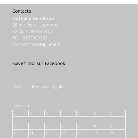
Contacts
Nathalie Gendreau
25 rue Pierre Lhomme
92400 COURBEVOIE
Tél. :
0663009363
contact@prestaplume.fr
Suivez-moi sur Facebook
CGV
–
Mentions légales
août 2026
L
M
M
J
V
S
D
1
2
3
4
5
6
7
8
9
10
11
12
13
14
15
16