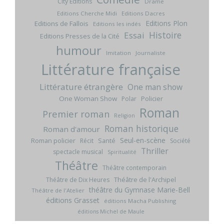
City Editions
Drame
Editions Cherche Midi
Editions Dacres
Editions Plon
Editions de Fallois
Editions les indés
Histoire
Essai
Editions Presses de la Cité
humour
Imitation
Journaliste
Littérature française
Littérature étrangère
One man show
One Woman Show
Policier
Polar
Roman
Premier roman
Religion
Roman historique
Roman d'amour
Seul-en-scène
Roman policier
Santé
Récit
Société
Thriller
spectacle musical
Spiritualité
Théâtre
Théâtre contemporain
Théâtre de l'Archipel
Théâtre de Dix Heures
théâtre du Gymnase Marie-Bell
Théâtre de l'Atelier
éditions Grasset
éditions Macha Publishing
éditions Michel de Maule