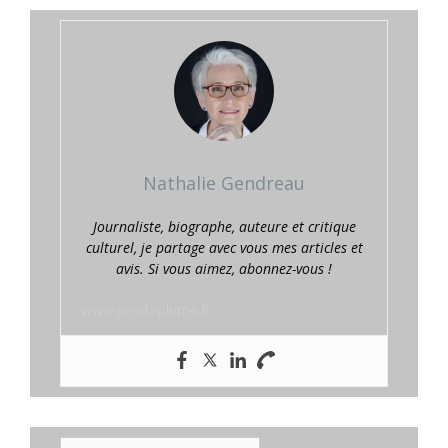
Nathalie Gendreau
Journaliste, biographe, auteure et critique
culturel, je partage avec vous mes articles et
avis. Si vous aimez, abonnez-vous !
www.prestaplume.fr
E-