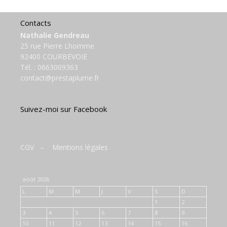
Contacts
Nathalie Gendreau
25 rue Pierre Lhomme
92400 COURBEVOIE
Tél. :
0663009363
contact@prestaplume.fr
Suivez-moi sur Facebook
CGV
–
Mentions légales
août 2026
L
M
M
J
V
S
D
1
2
3
4
5
6
7
8
9
10
11
12
13
14
15
16