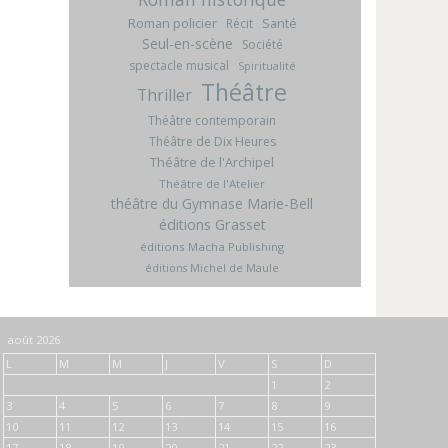
Roman policier
Santé
Récit
Seul-en-scène
Société
spectacle musical
Spiritualité
Théâtre
Thriller
Théâtre contemporain
Théâtre de Dix Heures
Théâtre de l'Archipel
Théâtre de l'Atelier
théâtre du Gymnase Marie-Bell
éditions Grasset
éditions Macha Publishing
éditions Michel de Maule
août 2026
L
M
M
J
V
S
D
1
2
3
4
5
6
7
8
9
10
11
12
13
14
15
16
17
18
19
20
21
22
23