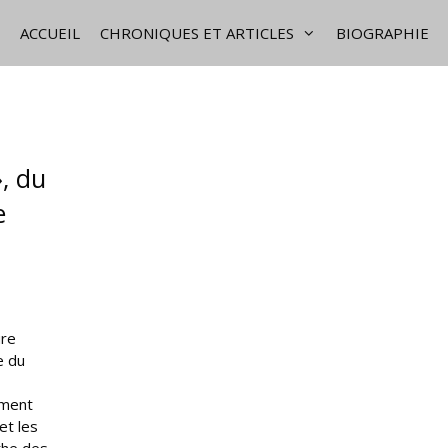
ACCUEIL
CHRONIQUES ET ARTICLES
BIOGRAPHIE
, du
e
ure
e du
ement
et les