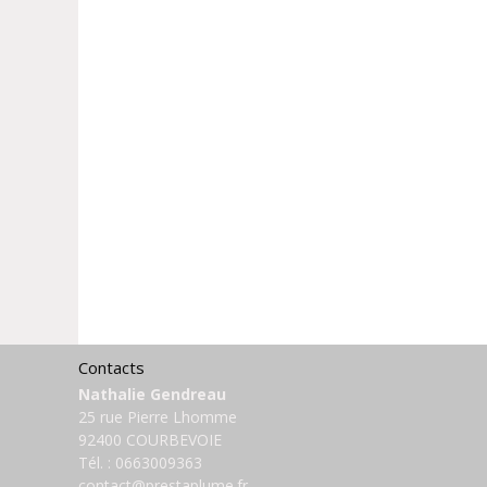
Contacts
Nathalie Gendreau
25 rue Pierre Lhomme
92400 COURBEVOIE
Tél. :
0663009363
contact@prestaplume.fr