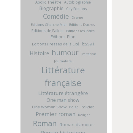
Apollo Théâtre
Autobiographie
Biographie
City Editions
Comédie
Drame
Editions Cherche Midi
Editions Dacres
Editions de Fallois
Editions les indés
Editions Plon
Essai
Editions Presses de la Cité
humour
Histoire
Imitation
Journaliste
Littérature
française
Littérature étrangère
One man show
One Woman Show
Policier
Polar
Premier roman
Religion
Roman
Roman d'amour
Roman historique