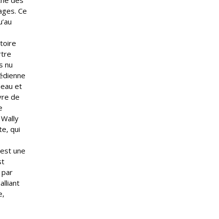
nthe des
ages. Ce
u’au
stoire
rtre
s nu
médienne
beau et
ivre de
e
 Wally
te, qui
’est une
st
 par
lliant
e,