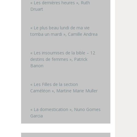
« Les dernières heures », Ruth
Druart
« Le plus beau lundi de ma vie
tomba un mardi », Camille Andrea
« Les insoumises de la bible – 12
destins de femmes », Patrick
Banon
« Les Filles de la section
Caméléon », Martine Marie Muller
« La domestication », Nuno Gomes
Garcia