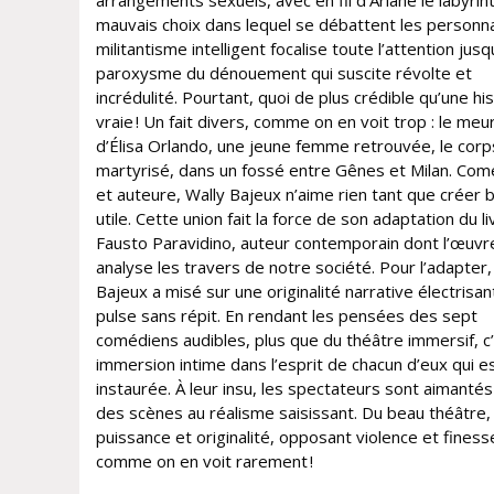
arrangements sexuels, avec en fil d’Ariane le labyri
mauvais choix dans lequel se débattent les personn
militantisme intelligent focalise toute l’attention jusq
paroxysme du dénouement qui suscite révolte et
incrédulité. Pourtant, quoi de plus crédible qu’une hi
vraie ! Un fait divers, comme on en voit trop : le meu
d’Élisa Orlando, une jeune femme retrouvée, le corp
martyrisé, dans un fossé entre Gênes et Milan. Co
et auteure, Wally Bajeux n’aime rien tant que créer 
utile. Cette union fait la force de son adaptation du l
Fausto Paravidino, auteur contemporain dont l’œuvr
analyse les travers de notre société. Pour l’adapter,
Bajeux a misé sur une originalité narrative électrisan
pulse sans répit. En rendant les pensées des sept
comédiens audibles, plus que du théâtre immersif, c
immersion intime dans l’esprit de chacun d’eux qui e
instaurée. À leur insu, les spectateurs sont aimantés
des scènes au réalisme saisissant. Du beau théâtre, a
puissance et originalité, opposant violence et finess
comme on en voit rarement !