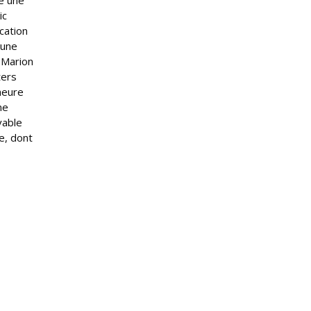
e une
ic
cation
 une
 Marion
ters
heure
ne
vable
e, dont