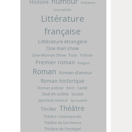
humour
Histoire
Imitation
Journaliste
Littérature
française
Littérature étrangère
One man show
One Woman Show
Policier
Polar
Premier roman
Religion
Roman
Roman d'amour
Roman historique
Roman policier
Santé
Récit
Seul-en-scène
Société
spectacle musical
Spiritualité
Théâtre
Thriller
Théâtre contemporain
Théâtre de Dix Heures
Théâtre de l'Archipel