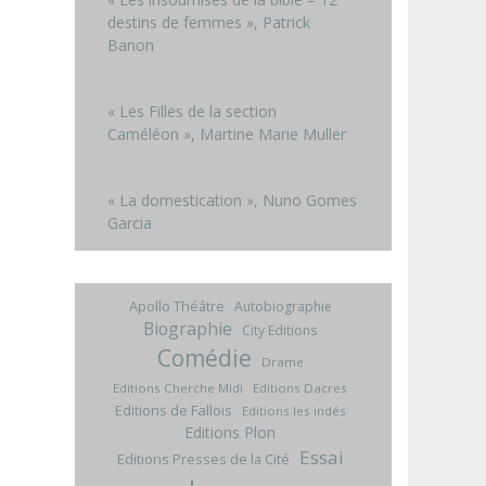
destins de femmes », Patrick
Banon
« Les Filles de la section
Caméléon », Martine Marie Muller
« La domestication », Nuno Gomes
Garcia
Apollo Théâtre
Autobiographie
Biographie
City Editions
Comédie
Drame
Editions Cherche Midi
Editions Dacres
Editions de Fallois
Editions les indés
Editions Plon
Essai
Editions Presses de la Cité