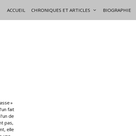
ACCUEIL
CHRONIQUES ET ARTICLES
BIOGRAPHIE
lasse »
un fait
l’un de
nt pas,
t, elle