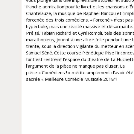
vous plonge dans une imprévisible stupeur et suscit
franche admiration pour le livret et les chansons d’Ér
Chantelauze, la musique de Raphaël Bancou et l’impli
forcenée des trois comédiens. « Forcené » n’est pas
hyperbole, mais une réalité massive et désarmante.
Préïté, Fabian Richard et Cyril Romoli, tels des sprin
marathoniens, jouent à une allure folle pendant une 
trente, sous la direction vigilante du metteur en scè
Samuel Séné. Cette course frénétique frise l’inconce
tant est restreint l’espace du théâtre de La Huchett
l’argument de la pièce ne manque pas d’user. La
pièce « Comédiens ! » mérite amplement d’avoir été
sacrée « Meilleure Comédie Musicale 2018″ !