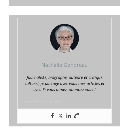
Nathalie Gendreau
Journaliste, biographe, auteure et critique
culturel, je partage avec vous mes articles et
avis. Si vous aimez, abonnez-vous !
www.prestaplume.fr