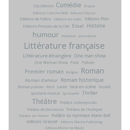
Comédie
City Editions
Drame
Editions Cherche Midi
Editions Dacres
Editions Plon
Editions de Fallois
Editions les indés
Histoire
Essai
Editions Presses de la Cité
humour
Imitation
Journaliste
Littérature française
Littérature étrangère
One man show
One Woman Show
Policier
Polar
Roman
Premier roman
Religion
Roman historique
Roman d'amour
Seul-en-scène
Roman policier
Santé
Récit
Société
Thriller
spectacle musical
Spiritualité
Théâtre
Théâtre contemporain
Théâtre de l'Archipel
Théâtre de Dix Heures
théâtre du Gymnase Marie-Bell
Théâtre de l'Atelier
éditions Grasset
éditions Macha Publishing
éditions Michel de Maule