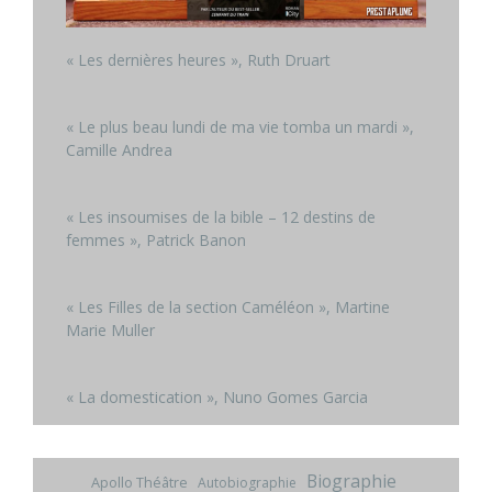
« Les dernières heures », Ruth Druart
« Le plus beau lundi de ma vie tomba un mardi »,
Camille Andrea
« Les insoumises de la bible – 12 destins de
femmes », Patrick Banon
« Les Filles de la section Caméléon », Martine
Marie Muller
« La domestication », Nuno Gomes Garcia
Biographie
Apollo Théâtre
Autobiographie