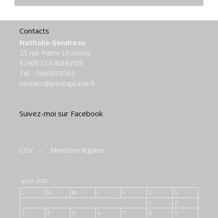
Contacts
Nathalie Gendreau
25 rue Pierre Lhomme
92400 COURBEVOIE
Tél. :
0663009363
contact@prestaplume.fr
Suivez-moi sur Facebook
CGV
–
Mentions légales
août 2026
L
M
M
J
V
S
D
1
2
3
4
5
6
7
8
9