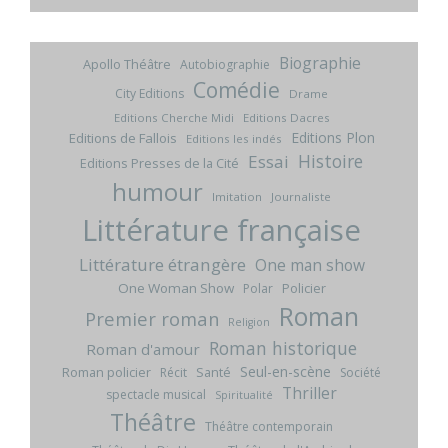
Biographie
Apollo Théâtre
Autobiographie
Comédie
City Editions
Drame
Editions Cherche Midi
Editions Dacres
Editions Plon
Editions de Fallois
Editions les indés
Histoire
Essai
Editions Presses de la Cité
humour
Imitation
Journaliste
Littérature française
Littérature étrangère
One man show
One Woman Show
Policier
Polar
Roman
Premier roman
Religion
Roman historique
Roman d'amour
Seul-en-scène
Roman policier
Santé
Récit
Société
Thriller
spectacle musical
Spiritualité
Théâtre
Théâtre contemporain