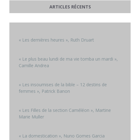
ARTICLES RÉCENTS
« Les dernières heures », Ruth Druart
« Le plus beau lundi de ma vie tomba un mardi »,
Camille Andrea
« Les insoumises de la bible – 12 destins de
femmes », Patrick Banon
« Les Filles de la section Caméléon », Martine
Marie Muller
« La domestication », Nuno Gomes Garcia