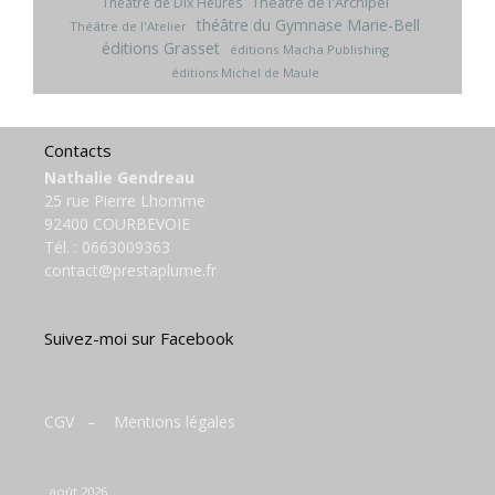
Théâtre de l'Archipel
Théâtre de Dix Heures
théâtre du Gymnase Marie-Bell
Théâtre de l'Atelier
éditions Grasset
éditions Macha Publishing
éditions Michel de Maule
Contacts
Nathalie Gendreau
25 rue Pierre Lhomme
92400 COURBEVOIE
Tél. :
0663009363
contact@prestaplume.fr
Suivez-moi sur Facebook
CGV
–
Mentions légales
août 2026