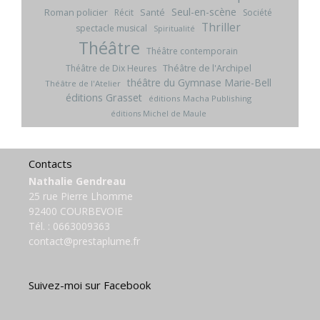
Seul-en-scène
Roman policier
Santé
Récit
Société
Thriller
spectacle musical
Spiritualité
Théâtre
Théâtre contemporain
Théâtre de l'Archipel
Théâtre de Dix Heures
théâtre du Gymnase Marie-Bell
Théâtre de l'Atelier
éditions Grasset
éditions Macha Publishing
éditions Michel de Maule
Contacts
Nathalie Gendreau
25 rue Pierre Lhomme
92400 COURBEVOIE
Tél. :
0663009363
contact@prestaplume.fr
Suivez-moi sur Facebook