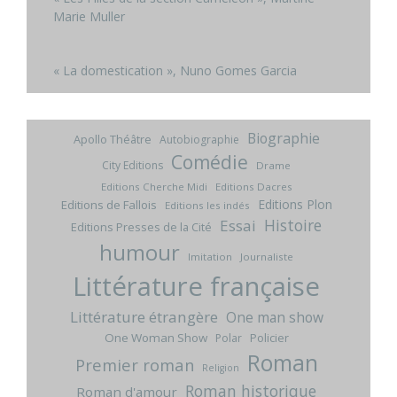
Marie Muller
« La domestication », Nuno Gomes Garcia
Biographie
Apollo Théâtre
Autobiographie
Comédie
City Editions
Drame
Editions Cherche Midi
Editions Dacres
Editions Plon
Editions de Fallois
Editions les indés
Histoire
Essai
Editions Presses de la Cité
humour
Imitation
Journaliste
Littérature française
Littérature étrangère
One man show
One Woman Show
Policier
Polar
Roman
Premier roman
Religion
Roman historique
Roman d'amour