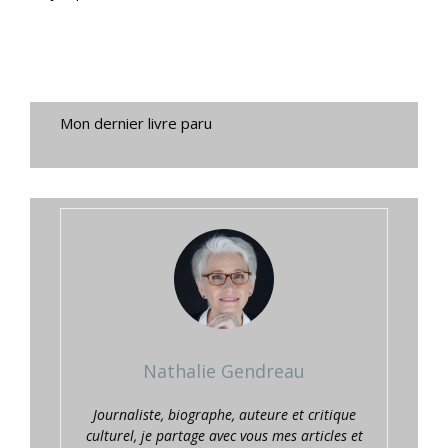
Mon dernier livre paru
Nathalie Gendreau
Journaliste, biographe, auteure et critique
culturel, je partage avec vous mes articles et