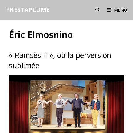
Aller
PRESTAPLUME
au
MENU
contenu
Éric Elmosnino
« Ramsès II », où la perversion
sublimée