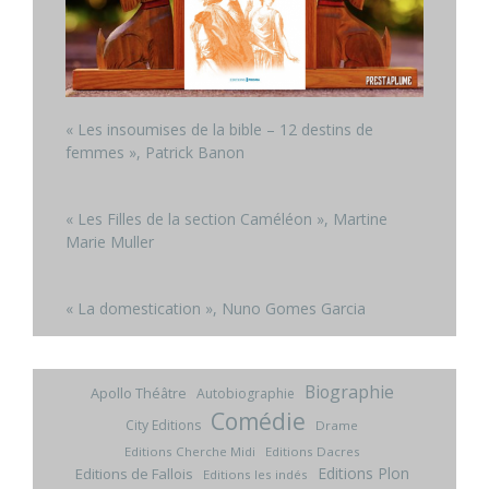
« Les insoumises de la bible – 12 destins de
femmes », Patrick Banon
« Les Filles de la section Caméléon », Martine
Marie Muller
« La domestication », Nuno Gomes Garcia
Biographie
Apollo Théâtre
Autobiographie
Comédie
City Editions
Drame
Editions Cherche Midi
Editions Dacres
Editions Plon
Editions de Fallois
Editions les indés