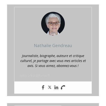
Nathalie Gendreau
Journaliste, biographe, auteure et critique
culturel, je partage avec vous mes articles et
avis. Si vous aimez, abonnez-vous !
www.prestaplume.fr