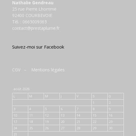
Nathalie Gendreau
25 rue Pierre Lhomme
92400 COURBEVOIE
Tél. :
0663009363
contact@prestaplume.fr
Suivez-moi sur Facebook
CGV
–
Mentions légales
août 2026
L
M
M
J
V
S
D
1
2
3
4
5
6
7
8
9
10
11
12
13
14
15
16
17
18
19
20
21
22
23
24
25
26
27
28
29
30
31