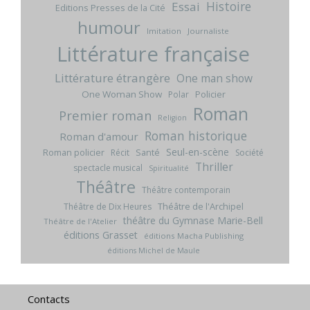
Histoire
Essai
Editions Presses de la Cité
humour
Imitation
Journaliste
Littérature française
Littérature étrangère
One man show
One Woman Show
Policier
Polar
Roman
Premier roman
Religion
Roman historique
Roman d'amour
Seul-en-scène
Roman policier
Santé
Récit
Société
Thriller
spectacle musical
Spiritualité
Théâtre
Théâtre contemporain
Théâtre de l'Archipel
Théâtre de Dix Heures
théâtre du Gymnase Marie-Bell
Théâtre de l'Atelier
éditions Grasset
éditions Macha Publishing
éditions Michel de Maule
Contacts