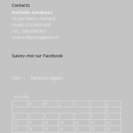
Contacts
Nathalie Gendreau
25 rue Pierre Lhomme
92400 COURBEVOIE
Tél. :
0663009363
contact@prestaplume.fr
Suivez-moi sur Facebook
CGV
–
Mentions légales
août 2026
L
M
M
J
V
S
D
1
2
3
4
5
6
7
8
9
10
11
12
13
14
15
16
17
18
19
20
21
22
23