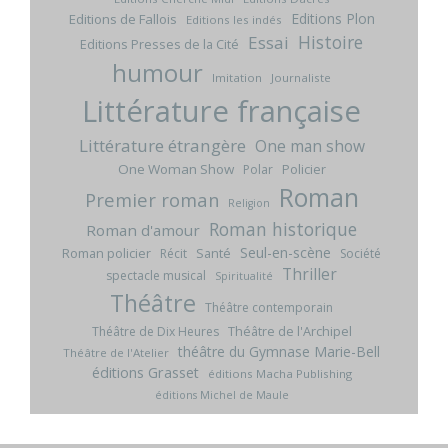
Editions Plon
Editions de Fallois
Editions les indés
Histoire
Essai
Editions Presses de la Cité
humour
Imitation
Journaliste
Littérature française
Littérature étrangère
One man show
One Woman Show
Policier
Polar
Roman
Premier roman
Religion
Roman historique
Roman d'amour
Seul-en-scène
Roman policier
Santé
Récit
Société
Thriller
spectacle musical
Spiritualité
Théâtre
Théâtre contemporain
Théâtre de l'Archipel
Théâtre de Dix Heures
théâtre du Gymnase Marie-Bell
Théâtre de l'Atelier
éditions Grasset
éditions Macha Publishing
éditions Michel de Maule