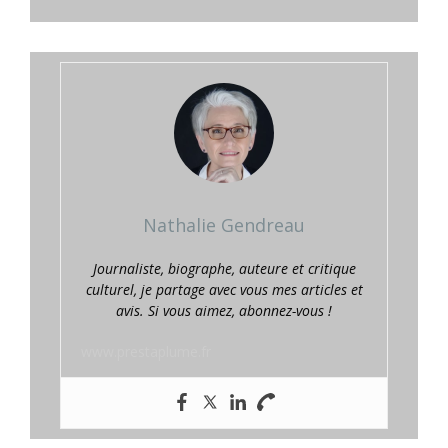
Nathalie Gendreau
Journaliste, biographe, auteure et critique
culturel, je partage avec vous mes articles et
avis. Si vous aimez, abonnez-vous !
www.prestaplume.fr