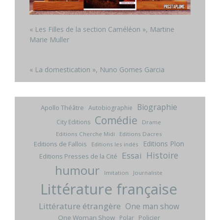
« Les Filles de la section Caméléon », Martine
Marie Muller
« La domestication », Nuno Gomes Garcia
Biographie
Apollo Théâtre
Autobiographie
Comédie
City Editions
Drame
Editions Cherche Midi
Editions Dacres
Editions Plon
Editions de Fallois
Editions les indés
Histoire
Essai
Editions Presses de la Cité
humour
Imitation
Journaliste
Littérature française
Littérature étrangère
One man show
One Woman Show
Policier
Polar