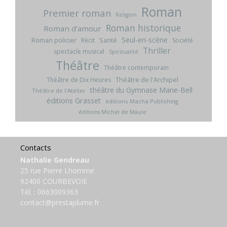
Roman
Premier roman
Religion
Roman historique
Roman d'amour
Seul-en-scène
Roman policier
Santé
Récit
Société
Thriller
spectacle musical
Spiritualité
Théâtre
Théâtre contemporain
Théâtre de l'Archipel
Théâtre de Dix Heures
théâtre du Gymnase Marie-Bell
Théâtre de l'Atelier
éditions Grasset
éditions Macha Publishing
éditions Michel de Maule
Contacts
Nathalie Gendreau
25 rue Pierre Lhomme
92400 COURBEVOIE
Tél. :
0663009363
contact@prestaplume.fr