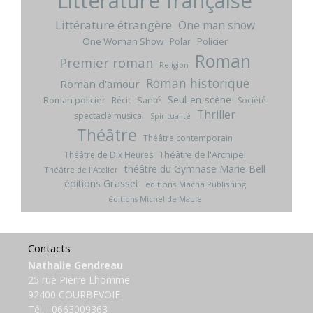
Littérature française
Littérature étrangère
One man show
One Woman Show
Policier
Polar
Roman
Premier roman
Religion
Roman historique
Roman d'amour
Seul-en-scène
Roman policier
Santé
Récit
Société
Thriller
spectacle musical
Spiritualité
Théâtre
Théâtre contemporain
Théâtre de l'Archipel
Théâtre de Dix Heures
théâtre du Gymnase Marie-Bell
Théâtre de l'Atelier
éditions Grasset
éditions Macha Publishing
éditions Michel de Maule
Contacts
Nathalie Gendreau
25 rue Pierre Lhomme
92400 COURBEVOIE
Tél. :
0663009363