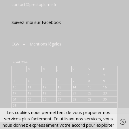
contact@prestaplume.fr
Suivez-moi sur Facebook
CGV
–
Mentions légales
août 2026
L
M
M
J
V
S
D
1
2
3
4
5
6
7
8
9
10
11
12
13
14
15
16
17
18
19
20
21
22
23
24
25
26
27
28
29
30
31
Les cookies nous permettent de vous proposer nos
« Juil
services plus facilement. En utilisant nos services, vous
nous donnez expressément votre accord pour exploiter
© 2026
PRESTAPLUME