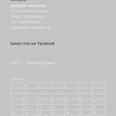
Nathalie Gendreau
25 rue Pierre Lhomme
92400 COURBEVOIE
Tél. :
0663009363
contact@prestaplume.fr
Suivez-moi sur Facebook
CGV
–
Mentions légales
août 2026
L
M
M
J
V
S
D
1
2
3
4
5
6
7
8
9
10
11
12
13
14
15
16
17
18
19
20
21
22
23
24
25
26
27
28
29
30