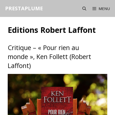
Aller
PRESTAPLUME
au
MENU
contenu
Editions Robert Laffont
Critique – « Pour rien au
monde », Ken Follett (Robert
Laffont)