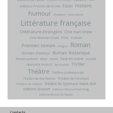
Histoire
Essai
Editions Presses de la Cité
humour
Imitation
Journaliste
Littérature française
Littérature étrangère
One man show
One Woman Show
Policier
Polar
Roman
Premier roman
Religion
Roman historique
Roman d'amour
Seul-en-scène
Roman policier
Santé
Récit
Société
Thriller
spectacle musical
Spiritualité
Théâtre
Théâtre contemporain
Théâtre de l'Archipel
Théâtre de Dix Heures
théâtre du Gymnase Marie-Bell
Théâtre de l'Atelier
éditions Grasset
éditions Macha Publishing
éditions Michel de Maule
Contacts