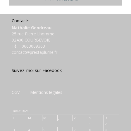
éditions Michel de Maule
Contacts
Nathalie Gendreau
25 rue Pierre Lhomme
92400 COURBEVOIE
Tél. :
0663009363
contact@prestaplume.fr
Suivez-moi sur Facebook
CGV
–
Mentions légales
août 2026
L
M
M
J
V
S
D
1
2
3
4
5
6
7
8
9