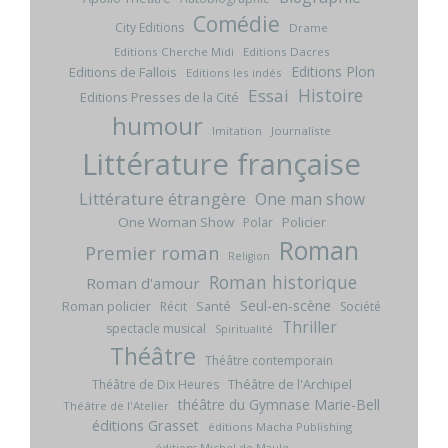
Comédie
City Editions
Drame
Editions Cherche Midi
Editions Dacres
Editions Plon
Editions de Fallois
Editions les indés
Histoire
Essai
Editions Presses de la Cité
humour
Imitation
Journaliste
Littérature française
Littérature étrangère
One man show
One Woman Show
Policier
Polar
Roman
Premier roman
Religion
Roman historique
Roman d'amour
Seul-en-scène
Roman policier
Santé
Récit
Société
Thriller
spectacle musical
Spiritualité
Théâtre
Théâtre contemporain
Théâtre de l'Archipel
Théâtre de Dix Heures
théâtre du Gymnase Marie-Bell
Théâtre de l'Atelier
éditions Grasset
éditions Macha Publishing