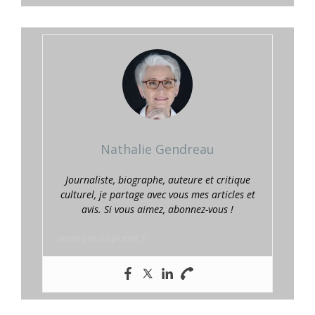
Nathalie Gendreau
Journaliste, biographe, auteure et critique
culturel, je partage avec vous mes articles et
avis. Si vous aimez, abonnez-vous !
www.prestaplume.fr