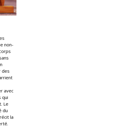
des
le non-
 corps
 sans
un
r des
arrient
er avec
 qui
t. Le
é du
écit la
erté.