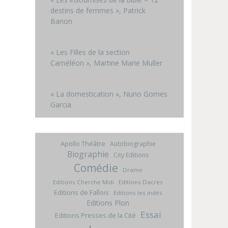
destins de femmes », Patrick
Banon
« Les Filles de la section
Caméléon », Martine Marie Muller
« La domestication », Nuno Gomes
Garcia
Apollo Théâtre
Autobiographie
Biographie
City Editions
Comédie
Drame
Editions Cherche Midi
Editions Dacres
Editions de Fallois
Editions les indés
Editions Plon
Essai
Editions Presses de la Cité