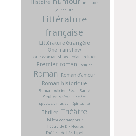
humour
Histoire
Imitation
Journaliste
Littérature
française
Littérature étrangère
One man show
One Woman Show
Policier
Polar
Premier roman
Religion
Roman
Roman d'amour
Roman historique
Roman policier
Santé
Récit
Seul-en-scène
Société
spectacle musical
Spiritualité
Théâtre
Thriller
Théâtre contemporain
Théâtre de Dix Heures
Théâtre de l'Archipel