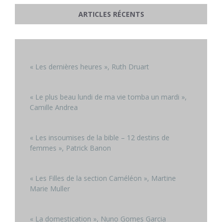
ARTICLES RÉCENTS
« Les dernières heures », Ruth Druart
« Le plus beau lundi de ma vie tomba un mardi »,
Camille Andrea
« Les insoumises de la bible – 12 destins de
femmes », Patrick Banon
« Les Filles de la section Caméléon », Martine
Marie Muller
« La domestication », Nuno Gomes Garcia