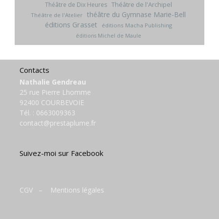
Théâtre de l'Archipel
Théâtre de Dix Heures
théâtre du Gymnase Marie-Bell
Théâtre de l'Atelier
éditions Grasset
éditions Macha Publishing
éditions Michel de Maule
Contacts
Nathalie Gendreau
25 rue Pierre Lhomme
92400 COURBEVOIE
Tél. :
0663009363
contact@prestaplume.fr
Suivez-moi sur Facebook
CGV
–
Mentions légales