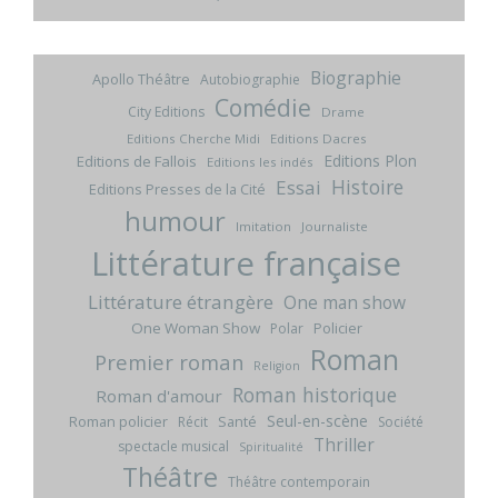
Biographie
Apollo Théâtre
Autobiographie
Comédie
City Editions
Drame
Editions Cherche Midi
Editions Dacres
Editions Plon
Editions de Fallois
Editions les indés
Histoire
Essai
Editions Presses de la Cité
humour
Imitation
Journaliste
Littérature française
Littérature étrangère
One man show
One Woman Show
Policier
Polar
Roman
Premier roman
Religion
Roman historique
Roman d'amour
Seul-en-scène
Roman policier
Santé
Récit
Société
Thriller
spectacle musical
Spiritualité
Théâtre
Théâtre contemporain