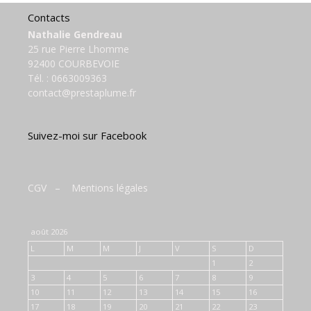
Contacts
Nathalie Gendreau
25 rue Pierre Lhomme
92400 COURBEVOIE
Tél. :
0663009363
contact@prestaplume.fr
Suivez-moi sur Facebook
CGV
–
Mentions légales
août 2026
L
M
M
J
V
S
D
1
2
3
4
5
6
7
8
9
10
11
12
13
14
15
16
17
18
19
20
21
22
23