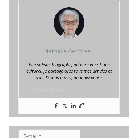
Nathalie Gendreau
Journaliste, biographe, auteure et critique
culturel, je partage avec vous mes articles et
avis. Si vous aimez, abonnez-vous !
www.prestaplume.fr
E-