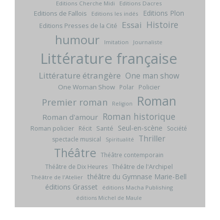
Editions Cherche Midi
Editions Dacres
Editions Plon
Editions de Fallois
Editions les indés
Histoire
Essai
Editions Presses de la Cité
humour
Imitation
Journaliste
Littérature française
Littérature étrangère
One man show
One Woman Show
Policier
Polar
Roman
Premier roman
Religion
Roman historique
Roman d'amour
Seul-en-scène
Roman policier
Santé
Récit
Société
Thriller
spectacle musical
Spiritualité
Théâtre
Théâtre contemporain
Théâtre de l'Archipel
Théâtre de Dix Heures
théâtre du Gymnase Marie-Bell
Théâtre de l'Atelier
éditions Grasset
éditions Macha Publishing
éditions Michel de Maule