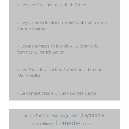
« Les dernières heures », Ruth Druart
« Le plus beau lundi de ma vie tomba un mardi »,
Camille Andrea
« Les insoumises de la bible – 12 destins de
femmes », Patrick Banon
« Les Filles de la section Caméléon », Martine
Marie Muller
« La domestication », Nuno Gomes Garcia
Biographie
Apollo Théâtre
Autobiographie
Comédie
City Editions
Drame